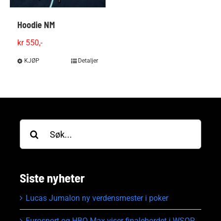
Hoodie NM
kr
550,-
KJØP
Dette
Detaljer
produktet
har
flere
varianter.
Alternativene
Søk
kan
etter:
velges
på
produktsiden
Siste nyheter
Lucas Jumalon ny verdensmester i poker
Eurosport og HBO Max viser finalebordet i WSOP