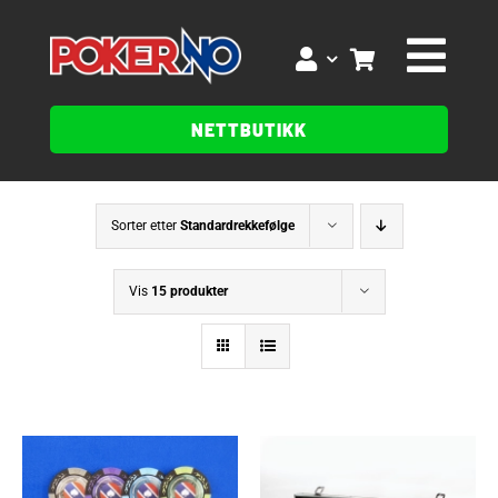
Skip
to
Togg
content
NETTBUTIKK
Navig
Sorter etter
Standardrekkefølge
Vis
15 produkter