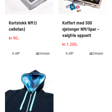
på
produktsiden
Kortstokk NM (i
Koffert med 300
cellofan)
sjetonger NM/Spar –
valgfrie oppsett
kr
90,-
kr
1.200,-
KJØP
Dette
Detaljer
KJØP
Dette
Detaljer
produktet
produktet
har
har
flere
flere
varianter.
varianter.
Alternativene
Alternativene
kan
kan
velges
velges
på
på
produktsiden
produktsiden