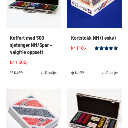
Koffert med 500
Kortstokk NM (i eske)
sjetonger NM/Spar –
kr
110,-
valgfrie oppsett
Vurdert
5.00
av 5
kr
1.500,-
KJØP
Detaljer
KJØP
Dette
Detaljer
produktet
har
flere
varianter.
Alternativene
kan
velges