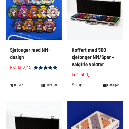
Sjetonger med NM-
Koffert med 500
design
sjetonger NM/Spar –
valgfrie valører
Fra kr 2,45
kr
1.500,-
Vurdert
5.00
av 5
KJØP
Detaljer
KJØP
Detaljer