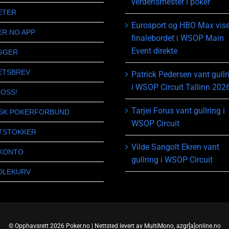
verdensmester i poker
ETER
Eurosport og HBO Max vise
ER.NO APP
finalebordet i WSOP Main
Event direkte
GGER
ETSBREV
Patrick Pedersen vant gullr
i WSOP Circuit Tallinn 202
 OSS!
Tarjei Forus vant gullring i
SK POKERFORBUND
WSOP Circuit
TSTOKKER
Vilde Sangolt Ekren vant
 KONTO
gullring i WSOP Circuit
DLEKURV
© Opphavsrett 2026 Poker.no | Nettsted levert av MultiMono, azgr[a]online.no