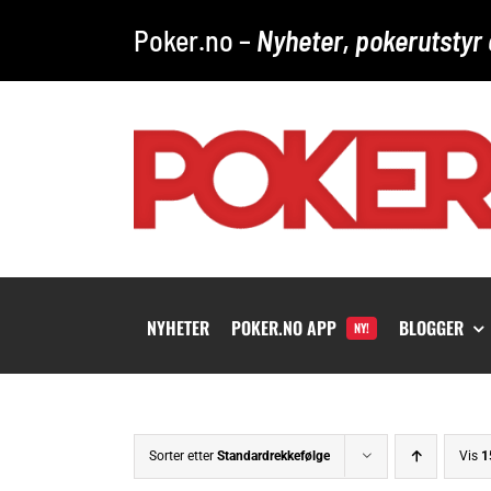
Skip
Poker.no –
Nyheter, pokerutstyr 
to
content
NYHETER
POKER.NO APP
BLOGGER
NY!
Sorter etter
Standardrekkefølge
Vis
1