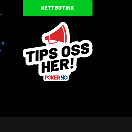
NETTBUTIKK
r
ing
6