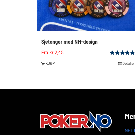
Sjetonger med NM-design
Fra kr 2,45
Vurdert
5.00
KJØP
Detaljer
av 5
Me
NET