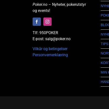
Poker.no
– Nyheter, pokerutstyr
NYH
og events!
POK
BLO
Tlf: 950POKER
NYH
E-post: salg@poker.no
TIPS
Vilkår og betingelser
NOR
Personvernerklæring
KOR
MIN
HAN