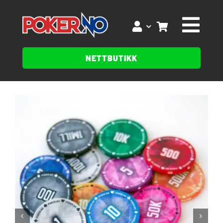
Skip
to
Togg
content
NETTBUTIKK
Navig
KJØP
Detaljer