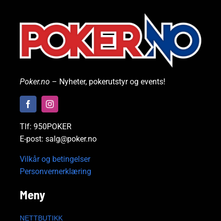
Poker.no
– Nyheter, pokerutstyr og events!
Tlf: 950POKER
E-post: salg@poker.no
Vilkår og betingelser
Personvernerklæring
Meny
NETTBUTIKK