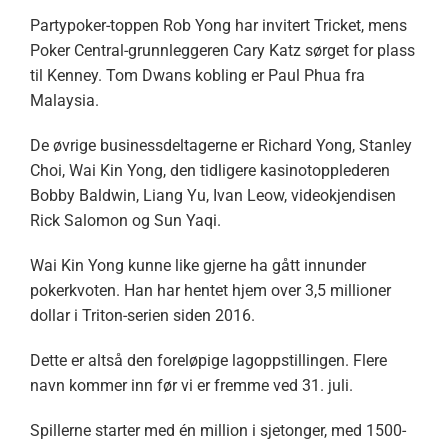
Partypoker-toppen Rob Yong har invitert Tricket, mens
Poker Central-grunnleggeren Cary Katz sørget for plass
til Kenney. Tom Dwans kobling er Paul Phua fra
Malaysia.
De øvrige businessdeltagerne er Richard Yong, Stanley
Choi, Wai Kin Yong, den tidligere kasinotopplederen
Bobby Baldwin, Liang Yu, Ivan Leow, videokjendisen
Rick Salomon og Sun Yaqi.
Wai Kin Yong kunne like gjerne ha gått innunder
pokerkvoten. Han har hentet hjem over 3,5 millioner
dollar i Triton-serien siden 2016.
Dette er altså den foreløpige lagoppstillingen. Flere
navn kommer inn før vi er fremme ved 31. juli.
Spillerne starter med én million i sjetonger, med 1500-