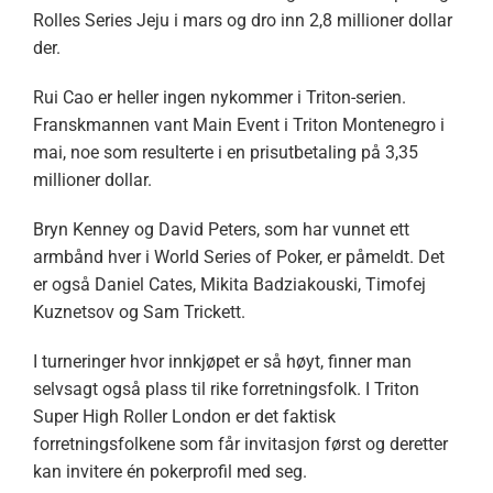
Rolles Series Jeju i mars og dro inn 2,8 millioner dollar
der.
Rui Cao er heller ingen nykommer i Triton-serien.
Franskmannen vant Main Event i Triton Montenegro i
mai, noe som resulterte i en prisutbetaling på 3,35
millioner dollar.
Bryn Kenney og David Peters, som har vunnet ett
armbånd hver i World Series of Poker, er påmeldt. Det
er også Daniel Cates, Mikita Badziakouski, Timofej
Kuznetsov og Sam Trickett.
I turneringer hvor innkjøpet er så høyt, finner man
selvsagt også plass til rike forretningsfolk. I Triton
Super High Roller London er det faktisk
forretningsfolkene som får invitasjon først og deretter
kan invitere én pokerprofil med seg.