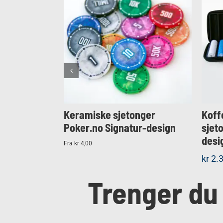
KJØP
Detaljer
Keramiske sjetonger
Koff
Poker.no Signatur-design
sjet
desi
Fra kr 4,00
kr
2.3
Trenger du