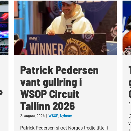
Patrick Pedersen
vant gullring i
P
WSOP Circuit
Tallinn 2026
2
D
2. august, 2026
|
WSOP
,
Nyheter
v
Patrick Pedersen sikret Norges tredje tittel i
T