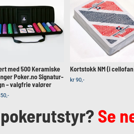
Dette
KJØP
KJØP
produkte
Detaljer
Detaljer
har
flere
varianter
Alternati
kan
velges
på
ert med 500 Keramiske
Kortstokk NM (i cellofan
produkts
onger Poker.no Signatur-
kr
90,-
gn – valgfrie valører
50,-
 pokerutstyr?
Se n