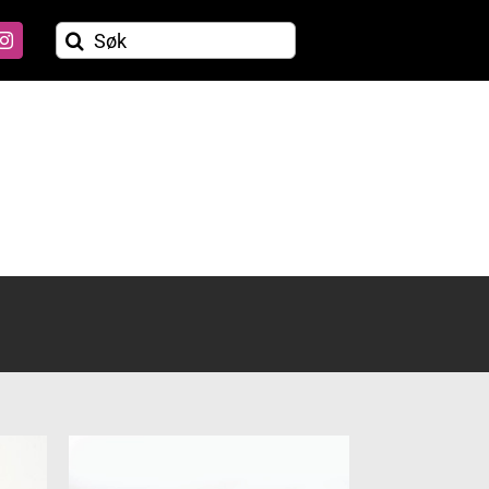
Søk
etter: