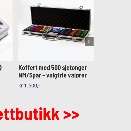
KJØP
t
Detaljer
.
vene
)
Koffert med 500 sjetonger
Koffert med
iden
NM/Spar – valgfrie valører
NM/Spar – va
kr
1.500,-
kr
1.200,-
ettbutikk >>