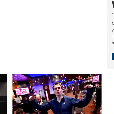
2
N
v
T
n