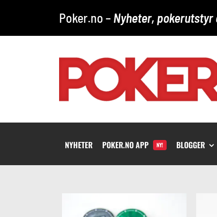
Skip
Poker.no –
Nyheter, pokerutstyr 
to
content
NYHETER
POKER.NO APP
BLOGGER
NY!