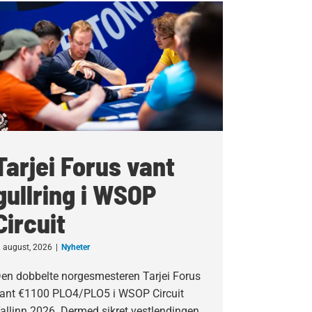
Tarjei Forus vant
gullring i WSOP
Circuit
. august, 2026
|
Nyheter
en dobbelte norgesmesteren Tarjei Forus
ant €1100 PLO4/PLO5 i WSOP Circuit
allinn 2026. Dermed sikret vestlendingen