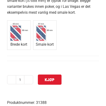
smale kort (57x88 mm) er typisk for bridge. Begge
varianter brukes innen poker, og i Las Vegas er det
eksempelvis mest vanlig med smale kort.
Brede kort
Smale kort
KJØP
Kortstokk
NM
(i
cellofan)
Produktnummer:
31388
antall