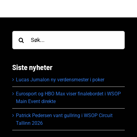
Søk
etter:
Siste nyheter
Lucas Jumalon ny verdensmester i poker
Eurosport og HBO Max viser finalebordet i WSOP
Main Event direkte
Patrick Pedersen vant gullring i WSOP Circuit
Tallinn 2026