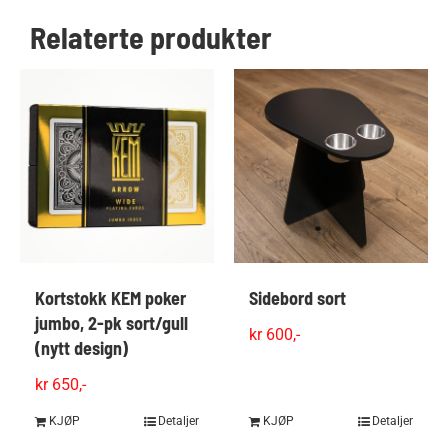
Relaterte produkter
Kortstokk KEM poker
Sidebord sort
jumbo, 2-pk sort/gull
kr
600,-
(nytt design)
kr
650,-
KJØP
Detaljer
KJØP
Detaljer