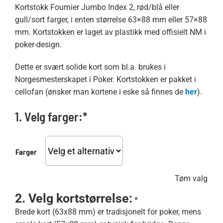
Kortstokk Fournier Jumbo Index 2, rød/blå eller
gull/sort farger, i enten størrelse 63×88 mm eller 57×88
mm. Kortstokken er laget av plastikk med offisielt NM i
poker-design.
Dette er svært solide kort som bl.a. brukes i
Norgesmesterskapet i Poker. Kortstokken er pakket i
cellofan (ønsker man kortene i eske så finnes de
her
).
1. Velg farger:*
Farger
Tøm valg
2. Velg kortstørrelse:
*
Brede kort (63x88 mm) er tradisjonelt for poker, mens