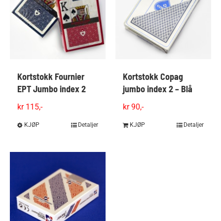
Kortstokk Fournier
Kortstokk Copag
EPT Jumbo index 2
jumbo index 2 – Blå
kr
115,-
kr
90,-
KJØP
Dette
Detaljer
KJØP
Detaljer
produktet
har
flere
varianter.
Alternativene
kan
velges