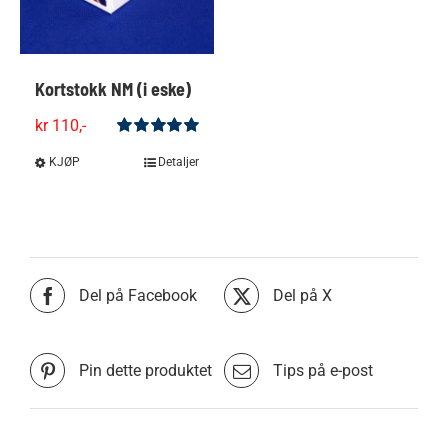
på
produktsiden
Kortstokk NM (i eske)
kr
110,-
Vurdert
5.00
KJØP
Dette
Detaljer
av 5
produktet
har
flere
varianter.
Alternativene
Del på Facebook
Del på X
kan
velges
på
Pin dette produktet
Tips på e-post
produktsiden