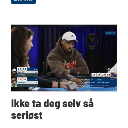
Ikke ta deg selv så
seriøst