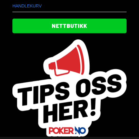
HANDLEKURV
NETTBUTIKK