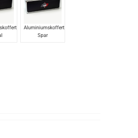
koffert
Aluminiumskoffert
al
Spar