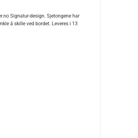
er.no Signatur-design. Sjetongene har
kle å skille ved bordet. Leveres i 13