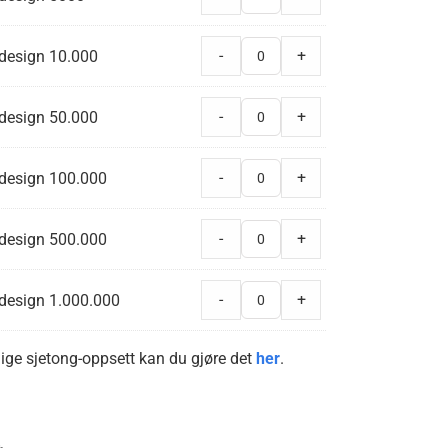
-
+
-design 10.000
-
+
-design 50.000
-
+
-design 100.000
-
+
-design 500.000
-
+
-design 1.000.000
dige sjetong-oppsett kan du gjøre det
her
.