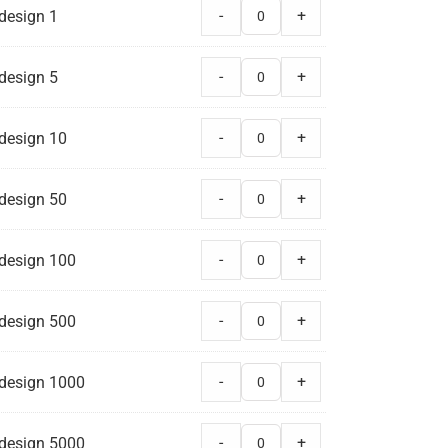
-
+
design 1
-
+
design 5
-
+
-design 10
-
+
-design 50
-
+
-design 100
-
+
-design 500
-
+
-design 1000
-
+
-design 5000