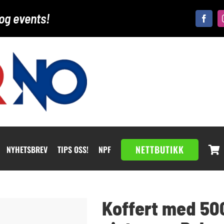
og events!
NETTBUTIKK
NYHETSBREV
TIPS OSS!
NPF
Koffert med 50