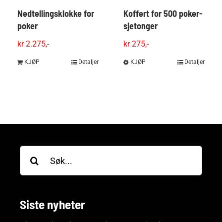
Nedtellingsklokke for
Koffert for 500 poker-
poker
sjetonger
kr
2.275,-
kr
275,-
KJØP
Detaljer
KJØP
Dette
Detaljer
produktet
har
flere
varianter.
Alternativene
kan
velges
Søk
på
etter:
produktsiden
Siste nyheter