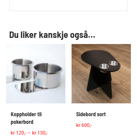
Du liker kanskje også…
Koppholder til
Sidebord sort
pokerbord
kr
600,-
Prisområde:
kr
120,-
–
kr
130,-