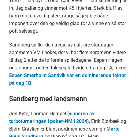
Turn 4. Han byr 15.000. Call. River T. Han setter meg all
in. Jeg caller og vinner mot K5 i hjerter. Sterk bluff av
ham mot en veldig sterk range så jeg ble både
imponert over den og veldig glad for å vinne en så stor
pott selvsagt.
Sandberg spiller den tredje av i alt fire startdager i
sommeren VM i poker, der vi har flere nordmenn videre
til dag 2 etter de to første spilledagene. Espen Hagen
og Johnny Lodden tok seg lett videre fra dag 1A, mens
Espen Smørholm Sandvik var en dominerende faktor
på dag 1B
.
Sandberg med landsmenn
Jon Kyte, Thomas Hempel (
vinneren av
turboturneringen i poker-NM i 2024
), Eirik Bjørbæk og
Bjørn Gravlien er blant nordmennene som gir
Marte
Ruud Sandberg
selskap på dag 1C i Main.