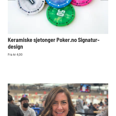
Keramiske sjetonger Poker.no Signatur-
Ko
design
Po
Fra kr 4,00
kr