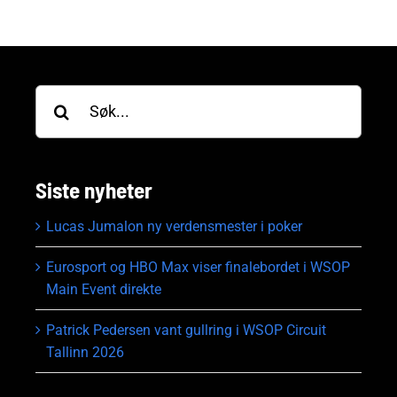
Søk
etter:
Siste nyheter
Lucas Jumalon ny verdensmester i poker
Eurosport og HBO Max viser finalebordet i WSOP
Main Event direkte
Patrick Pedersen vant gullring i WSOP Circuit
Tallinn 2026