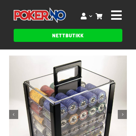
Skip
to
Togg
content
NETTBUTIKK
Navig