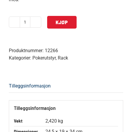
KJØP
Bird
cage
1000
sjetonger
Produktnummer:
12266
antall
Kategorier:
Pokerutstyr
,
Rack
Tilleggsinformasjon
Tilleggsinformasjon
Vekt
2,420 kg
Dimensjoner
24,5 × 19 × 34 cm