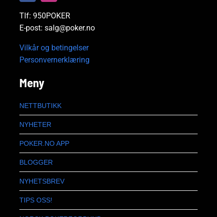
Tlf: 950POKER
E-post: salg@poker.no
Vilkår og betingelser
Personvernerklæring
Meny
NETTBUTIKK
NYHETER
POKER.NO APP
BLOGGER
NYHETSBREV
TIPS OSS!