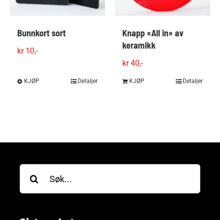
Bunnkort sort
Knapp «All in» av
keramikk
kr
10,-
kr
40,-
KJØP
Dette
Detaljer
KJØP
Detaljer
produktet
har
flere
varianter.
Alternativene
kan
velges
Søk
på
etter:
produktsiden