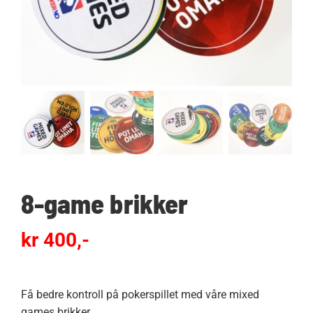
8-game brikker
kr
400,-
Få bedre kontroll på pokerspillet med våre mixed
games brikker.