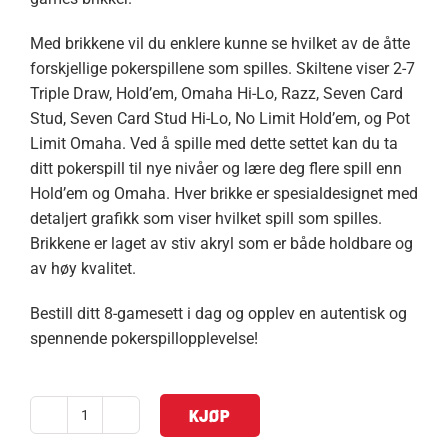
Med brikkene vil du enklere kunne se hvilket av de åtte
forskjellige pokerspillene som spilles. Skiltene viser 2-7
Triple Draw, Hold’em, Omaha Hi-Lo, Razz, Seven Card
Stud, Seven Card Stud Hi-Lo, No Limit Hold’em, og Pot
Limit Omaha. Ved å spille med dette settet kan du ta
ditt pokerspill til nye nivåer og lære deg flere spill enn
Hold’em og Omaha. Hver brikke er spesialdesignet med
detaljert grafikk som viser hvilket spill som spilles.
Brikkene er laget av stiv akryl som er både holdbare og
av høy kvalitet.
Bestill ditt 8-gamesett i dag og opplev en autentisk og
spennende pokerspillopplevelse!
KJØP
8-