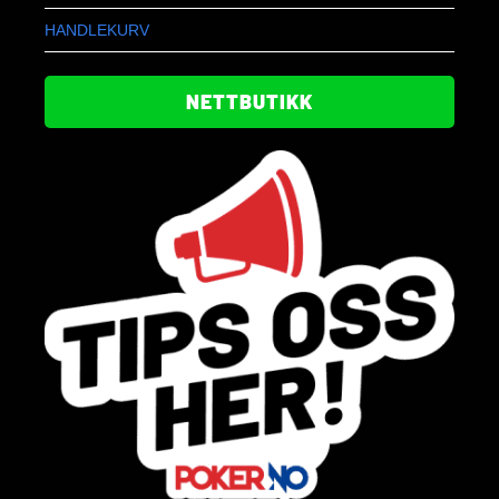
HANDLEKURV
NETTBUTIKK