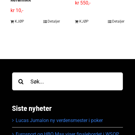
kr
550,-
kr
10,-
KJØP
Detaljer
KJØP
Detaljer
Søk
etter:
Siste nyheter
Lucas Jumalon ny verdensmester i poker
Eurosport og HBO Max viser finalebordet i WSOP