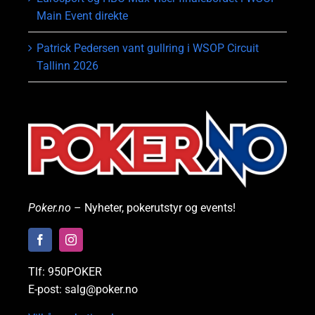
Main Event direkte
Patrick Pedersen vant gullring i WSOP Circuit
Tallinn 2026
Poker.no
– Nyheter, pokerutstyr og events!
Tlf: 950POKER
E-post: salg@poker.no