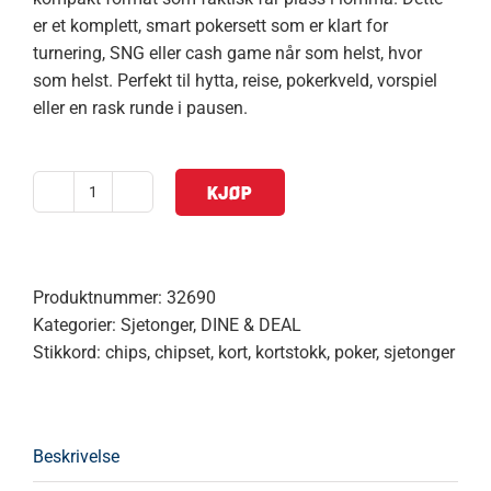
er et komplett, smart pokersett som er klart for
turnering, SNG eller cash game når som helst, hvor
som helst. Perfekt til hytta, reise, pokerkveld, vorspiel
eller en rask runde i pausen.
KJØP
Poker
Pocket
sett
+
Produktnummer:
32690
antall
Kategorier:
Sjetonger
,
DINE & DEAL
Stikkord:
chips
,
chipset
,
kort
,
kortstokk
,
poker
,
sjetonger
Beskrivelse