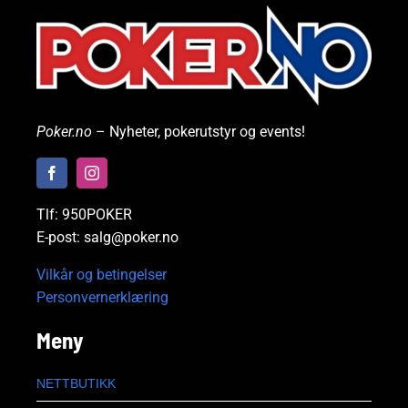
Poker.no
– Nyheter, pokerutstyr og events!
Tlf: 950POKER
E-post: salg@poker.no
Vilkår og betingelser
Personvernerklæring
Meny
NETTBUTIKK