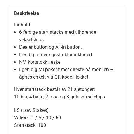
Beskrivelse
Innhold:
6 ferdige start stacks med tilhørende
vekselchips.
Dealer button og All-in button.
Hendig turneringsstruktur inkludert.
NM kortstokk i eske
Egen digital poker-timer direkte på mobilen –
åpnes enkelt via QR-kode i lokket.
Hver startstack består av 21 sjetonger:
10 blå, 4 hvite, 7 rosa og 8 gule vekselchips
LS (Low Stakes)
Valører: 1 / 5 / 10 / 50
Startstack: 100