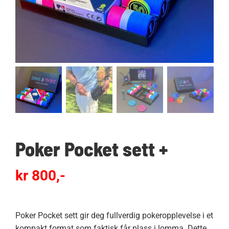
Poker Pocket sett +
kr
800,-
Poker Pocket sett gir deg fullverdig pokeropplevelse i et
kompakt format som faktisk får plass i lomma. Dette