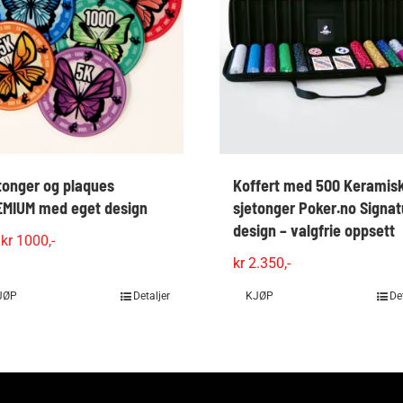
tonger og plaques
Koffert med 500 Keramis
MIUM med eget design
sjetonger Poker.no Signat
design – valgfrie oppsett
 kr 1000,-
kr
2.350,-
JØP
Detaljer
KJØP
De