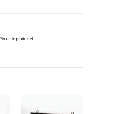
Pin dette produktet