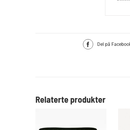
Del på Faceboo
Relaterte produkter