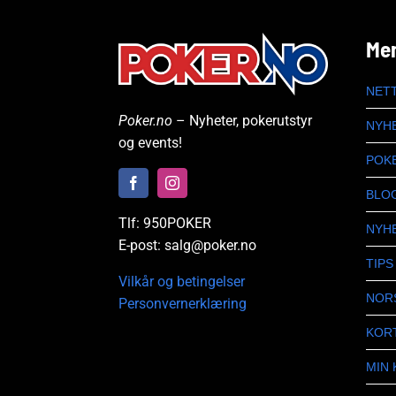
Me
NET
Poker.no
– Nyheter, pokerutstyr
NYH
og events!
POK
BLO
Tlf: 950POKER
NYH
E-post: salg@poker.no
TIPS
Vilkår og betingelser
NOR
Personvernerklæring
KOR
MIN