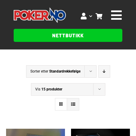
Skip
to
Togg
content
NETTBUTIKK
Navig
Sorter etter
Standardrekkefølge
Vis
15 produkter