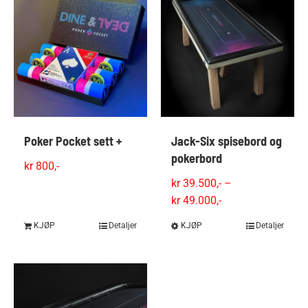
Poker Pocket sett +
Jack-Six spisebord og
pokerbord
kr
800,-
kr
39.500,-
–
Prisområde:
kr
49.000,-
kr 39.500,-
KJØP
Detaljer
KJØP
Dette
Detaljer
til
produktet
kr 49.000,-
har
flere
varianter.