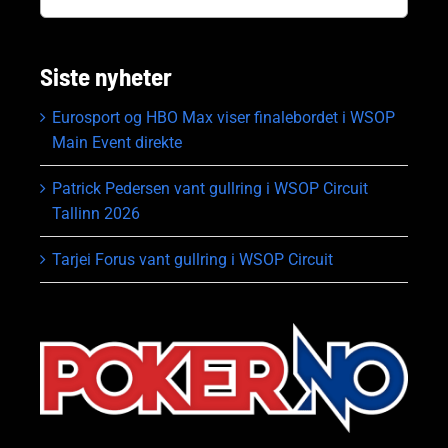
velges
på
produktsiden
Siste nyheter
Eurosport og HBO Max viser finalebordet i WSOP
Main Event direkte
Patrick Pedersen vant gullring i WSOP Circuit
Tallinn 2026
Tarjei Forus vant gullring i WSOP Circuit