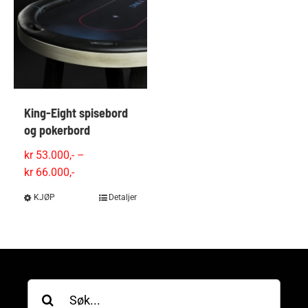
Alternativene
kan
velges
på
produktsiden
King-Eight spisebord
og pokerbord
kr
53.000,-
–
Prisområde:
kr
66.000,-
kr 53.000,-
KJØP
Dette
Detaljer
til
produktet
kr 66.000,-
har
flere
varianter.
Alternativene
Søk
kan
etter: