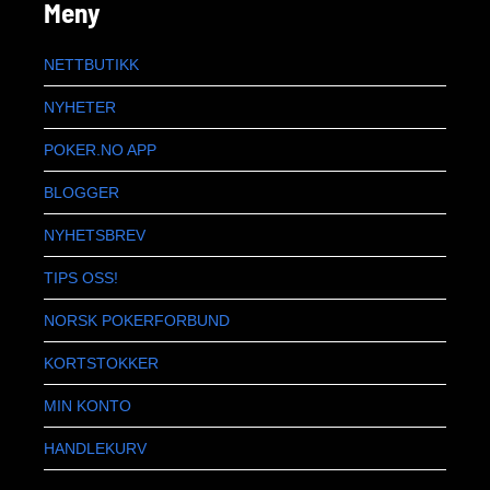
Meny
NETTBUTIKK
NYHETER
POKER.NO APP
BLOGGER
NYHETSBREV
TIPS OSS!
NORSK POKERFORBUND
KORTSTOKKER
MIN KONTO
HANDLEKURV