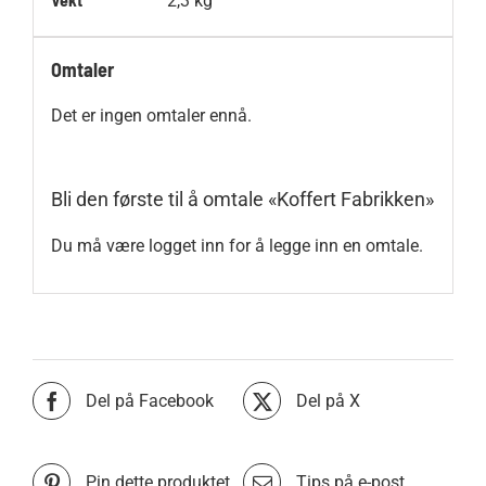
2,3 kg
Omtaler
Det er ingen omtaler ennå.
Bli den første til å omtale «Koffert Fabrikken»
Du må være
logget inn
for å legge inn en omtale.
Del på Facebook
Del på X
Pin dette produktet
Tips på e-post