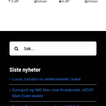
KJØP
Detaljer
KJØP
Detaljer
Søk
etter:
Siste nyheter
Lucas Jumalon ny verdensmester i poker
Eurosport og HBO Max viser finalebordet i WSOP
Main Event direkte