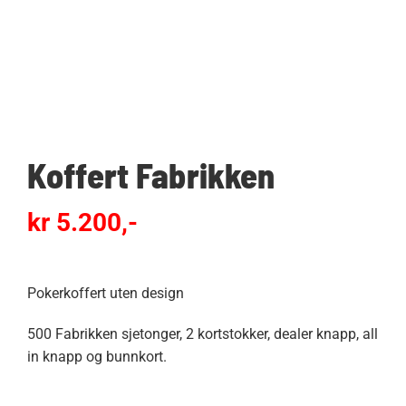
Koffert Fabrikken
kr
5.200,-
Pokerkoffert uten design
500 Fabrikken sjetonger, 2 kortstokker, dealer knapp, all
in knapp og bunnkort.