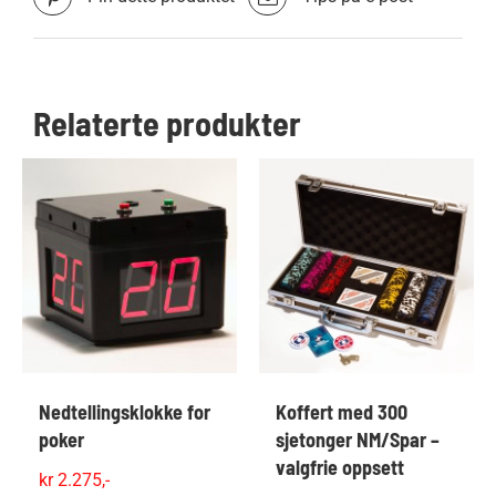
Relaterte produkter
Nedtellingsklokke for
Koffert med 300
poker
sjetonger NM/Spar –
valgfrie oppsett
kr
2.275,-