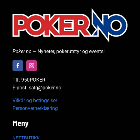
Poker.no
– Nyheter, pokerutstyr og events!
Tlf: 950POKER
E-post: salg@poker.no
Vilkår og betingelser
Personvernerklæring
Meny
NETTBUTIKK