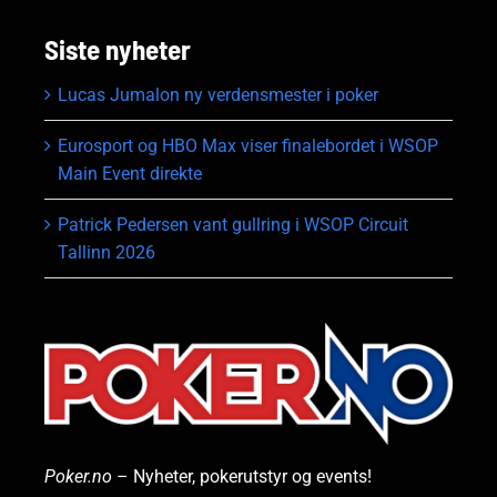
Siste nyheter
Lucas Jumalon ny verdensmester i poker
Eurosport og HBO Max viser finalebordet i WSOP
Main Event direkte
Patrick Pedersen vant gullring i WSOP Circuit
Tallinn 2026
Poker.no
– Nyheter, pokerutstyr og events!