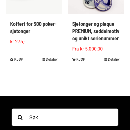
Koffert for 500 poker-
Sjetonger og plaque
sjetonger
PREMIUM, seddelmotiv
og unikt serienummer
kr
275,-
Fra kr 5.000,00
KJØP
Dette
Detaljer
KJØP
Detaljer
produktet
har
flere
varianter.
Alternativene
kan
velges
Søk
på
etter:
produktsiden