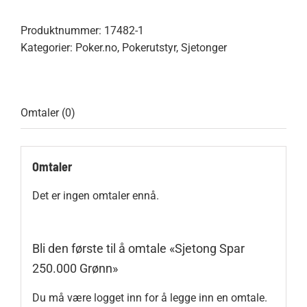
250.000
Grønn
Produktnummer:
17482-1
antall
Kategorier:
Poker.no
,
Pokerutstyr
,
Sjetonger
Omtaler (0)
Omtaler
Det er ingen omtaler ennå.
Bli den første til å omtale «Sjetong Spar
250.000 Grønn»
Du må være
logget inn
for å legge inn en omtale.