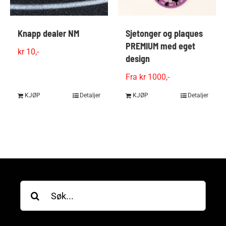
produktsiden
Knapp dealer NM
Sjetonger og plaques
PREMIUM med eget
kr
10,-
design
Fra kr 1000,-
KJØP
Detaljer
KJØP
Detaljer
Søk
etter: