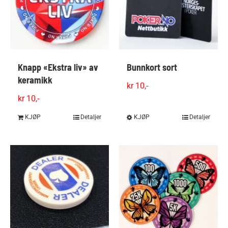
Knapp «Ekstra liv» av
Bunnkort sort
keramikk
kr
10,-
kr
10,-
KJØP
Detaljer
KJØP
Dette
Detaljer
produktet
har
flere
varianter.
Alternativene
kan
velges
på