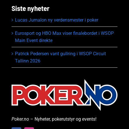
Siste nyheter
Lucas Jumalon ny verdensmester i poker
Eurosport og HBO Max viser finalebordet i WSOP
Main Event direkte
Patrick Pedersen vant gullring i WSOP Circuit
Tallinn 2026
Poker.no
– Nyheter, pokerutstyr og events!