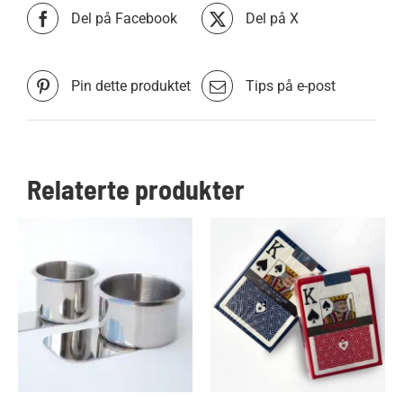
Del på Facebook
Del på X
Pin dette produktet
Tips på e-post
Relaterte produkter