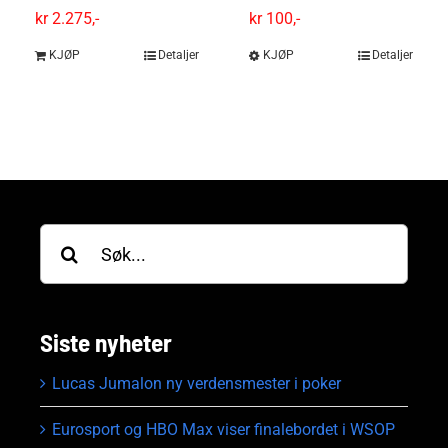
kr
2.275,-
kr
100,-
KJØP
Detaljer
KJØP
Dette
Detaljer
produktet
har
flere
varianter.
Alternativene
kan
velges
Søk
på
etter:
produktsiden
Siste nyheter
Lucas Jumalon ny verdensmester i poker
Eurosport og HBO Max viser finalebordet i WSOP