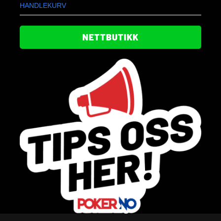
HANDLEKURV
NETTBUTIKK