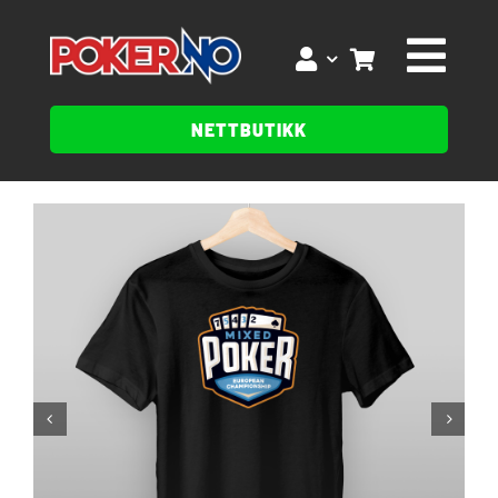
Skip
to
Togg
content
NETTBUTIKK
Navig