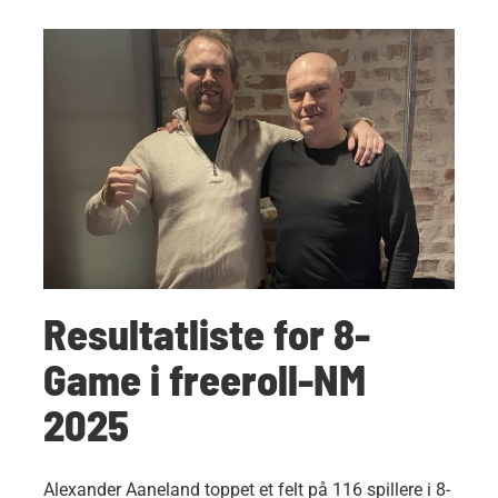
Resultatliste for 8-
Game i freeroll-NM
2025
Alexander Aaneland toppet et felt på 116 spillere i 8-