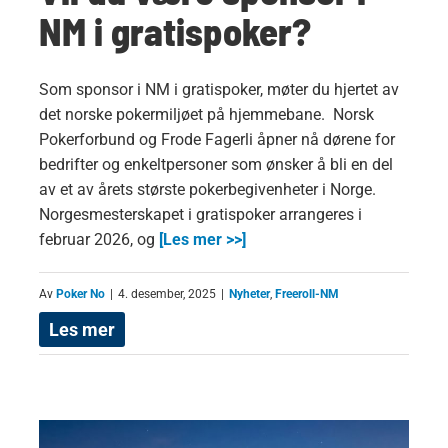
NM i gratispoker?
Som sponsor i NM i gratispoker, møter du hjertet av
det norske pokermiljøet på hjemmebane. Norsk
Pokerforbund og Frode Fagerli åpner nå dørene for
bedrifter og enkeltpersoner som ønsker å bli en del
av et av årets største pokerbegivenheter i Norge.
Norgesmesterskapet i gratispoker arrangeres i
februar 2026, og
[Les mer >>]
Av
Poker No
|
4. desember, 2025
|
Nyheter
,
Freeroll-NM
Les mer