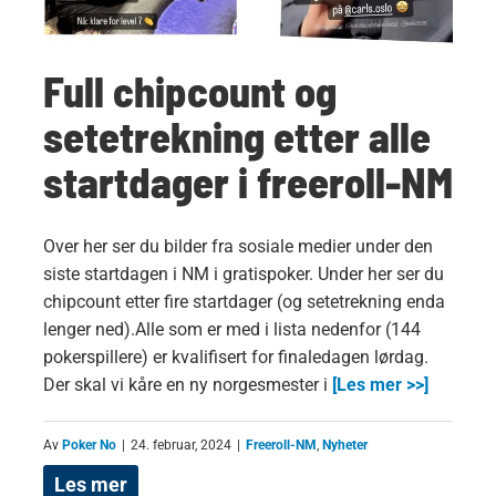
Full chipcount og
setetrekning etter alle
startdager i freeroll-NM
Over her ser du bilder fra sosiale medier under den
siste startdagen i NM i gratispoker. Under her ser du
chipcount etter fire startdager (og setetrekning enda
lenger ned).Alle som er med i lista nedenfor (144
pokerspillere) er kvalifisert for finaledagen lørdag.
Der skal vi kåre en ny norgesmester i
[Les mer >>]
Av
Poker No
|
24. februar, 2024
|
Freeroll-NM
,
Nyheter
Les mer