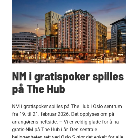
NM i gratispoker spilles
på The Hub
NM i gratispoker spilles på The Hub i Oslo sentrum
fra 19. til 21. februar 2026. Det opplyses om på
arrangørens nettside. – Vi er veldig glade for å ha
gratis-NM på The Hub i år. Den sentrale
beliggenheten rett ved Oslo S gjør det enkelt for alle