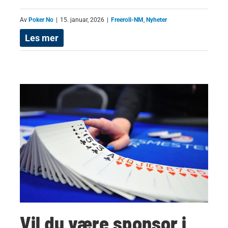
Av
Poker No
|
15. januar, 2026
|
Freeroll-NM
,
Nyheter
Les mer
Vil du være sponsor i