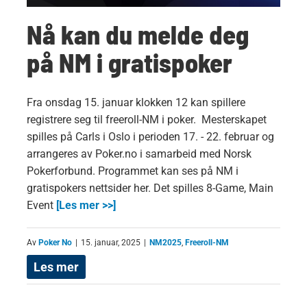
Nå kan du melde deg
på NM i gratispoker
Fra onsdag 15. januar klokken 12 kan spillere
registrere seg til freeroll-NM i poker. Mesterskapet
spilles på Carls i Oslo i perioden 17. - 22. februar og
arrangeres av Poker.no i samarbeid med Norsk
Pokerforbund. Programmet kan ses på NM i
gratispokers nettsider her. Det spilles 8-Game, Main
Event
[Les mer >>]
Av
Poker No
|
15. januar, 2025
|
NM2025
,
Freeroll-NM
Les mer