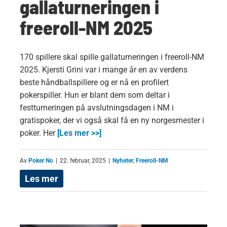
gallaturneringen i
freeroll-NM 2025
170 spillere skal spille gallaturneringen i freeroll-NM
2025. Kjersti Grini var i mange år en av verdens
beste håndballspillere og er nå en profilert
pokerspiller. Hun er blant dem som deltar i
festturneringen på avslutningsdagen i NM i
gratispoker, der vi også skal få en ny norgesmester i
poker. Her
[Les mer >>]
Av
Poker No
|
22. februar, 2025
|
Nyheter
,
Freeroll-NM
Les mer