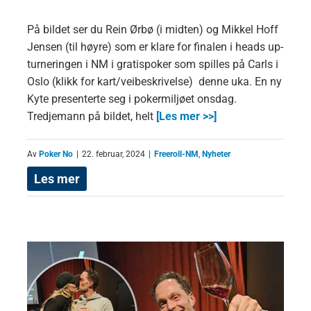
På bildet ser du Rein Ørbø (i midten) og Mikkel Hoff
Jensen (til høyre) som er klare for finalen i heads up-
turneringen i NM i gratispoker som spilles på Carls i
Oslo (klikk for kart/veibeskrivelse) denne uka. En ny
Kyte presenterte seg i pokermiljøet onsdag.
Tredjemann på bildet, helt
[Les mer >>]
Av
Poker No
|
22. februar, 2024
|
Freeroll-NM
,
Nyheter
Les mer