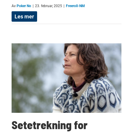
Av
Poker No
|
23. februar, 2025
|
Freeroll-NM
Les mer
Setetrekning for