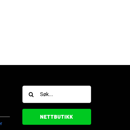
eldingen åpnet til
Vil du være sponsor i NM
i gratispoker 2026
i gratispoker?
anuar, 2026
4. desember, 2025
Søk
etter:
NETTBUTIKK
r