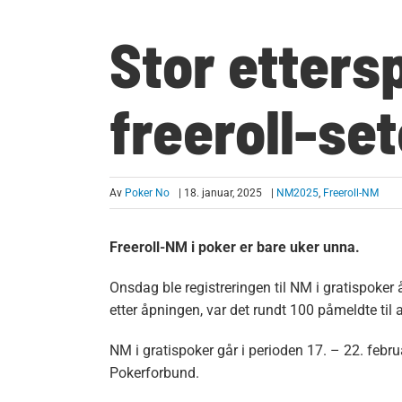
Stor etters
freeroll-set
Av
Poker No
| 18. januar, 2025
|
NM2025
,
Freeroll-NM
Freeroll-NM i poker er bare uker unna.
Onsdag ble registreringen til NM i gratispoker 
etter åpningen, var det rundt 100 påmeldte til 
NM i gratispoker går i perioden 17. – 22. feb
Pokerforbund.