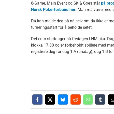
8-Game, Main Event og Sit & Goes står
på pr
Norsk Pokerforbund her.
Man må være medl
Du kan melde deg på nå selv om du ikke er m
turneringsstart for å beholde setet.
Det er to startdager på fredagen i NM-uka. Dag
klokka 17.30 og er forbeholdt spillere med mer
registrere deg for dag 1 A (tirsdag), dag 1 B (o