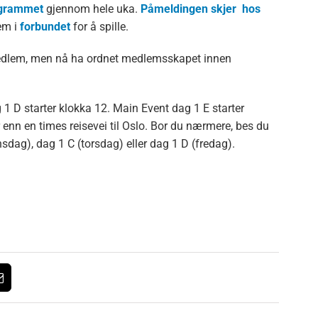
ogrammet
gjennom hele uka.
Påmeldingen skjer hos
em i
forbundet
for å spille.
edlem, men nå ha ordnet medlemsskapet innen
 1 D starter klokka 12. Main Event dag 1 E starter
 enn en times reisevei til Oslo. Bor du nærmere, bes du
nsdag), dag 1 C (torsdag) eller dag 1 D (fredag).