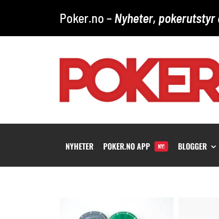
Skip
Poker.no –
Nyheter, pokerutstyr 
to
content
NYHETER
POKER.NO APP
BLOGGER
NY!