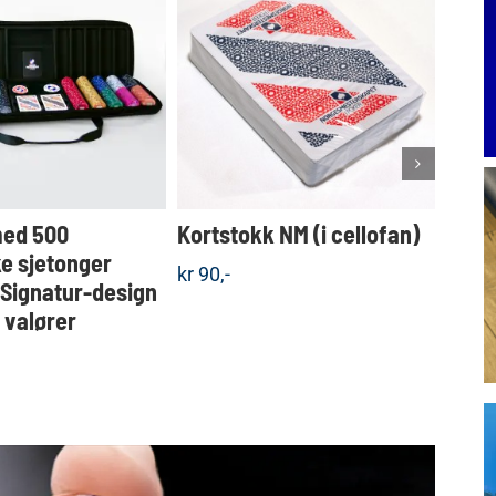
Dette
KJØP
KJØP
produktet
Detaljer
Detaljer
har
flere
varianter.
Alternativene
kan
velges
med 500
Kortstokk NM (i cellofan)
Koff
på
produktsiden
e sjetonger
sjet
kr
90,-
 Signatur-design
valgf
e valører
kr
1.5