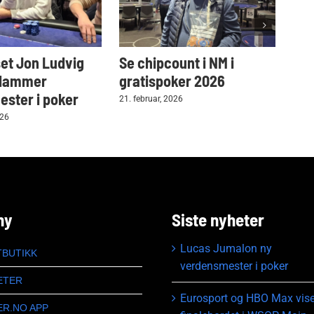
et Jon Ludvig
Se chipcount i NM i
Påm
 Hammer
gratispoker 2026
NM 
ster i poker
21. februar, 2026
15. j
026
ny
Siste nyheter
Lucas Jumalon ny
TBUTIKK
verdensmester i poker
ETER
Eurosport og HBO Max vise
ER.NO APP