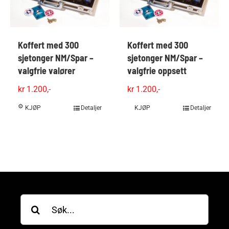
Koffert med 300
Koffert med 300
sjetonger NM/Spar –
sjetonger NM/Spar –
valgfrie valører
valgfrie oppsett
kr
1.200,-
kr
1.200,-
KJØP
Detaljer
KJØP
Dette
Detaljer
produktet
har
flere
varianter.
Alternativene
kan
velges
Søk
på
etter:
produktsiden