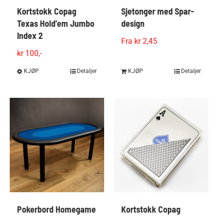
Kortstokk Copag
Sjetonger med Spar-
Texas Hold’em Jumbo
design
Index 2
Fra kr 2,45
kr
100,-
KJØP
Dette
Detaljer
KJØP
Detaljer
produktet
har
flere
varianter.
Alternativene
kan
velges
på
produktsiden
Pokerbord Homegame
Kortstokk Copag