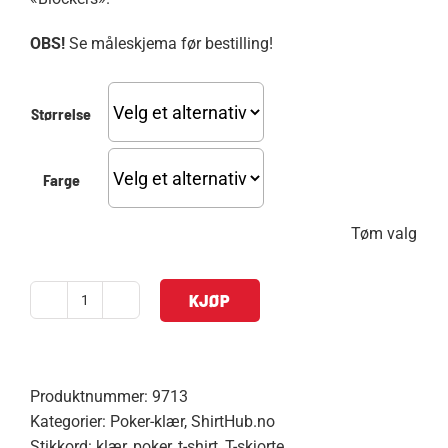
OBS!
Se måleskjema før bestilling!
Størrelse
Farge
Tøm valg
KJØP
T-
skjorte
"Blockers"
antall
Produktnummer:
9713
Kategorier:
Poker-klær
,
ShirtHub.no
Stikkord:
klær
,
poker
,
t-shirt
,
T-skjorte