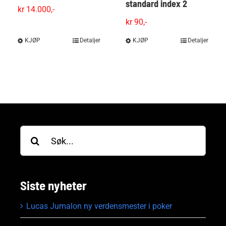
standard index 2
kr
14.000,-
kr
90,-
KJØP
Dette
Detaljer
KJØP
Dette
Detaljer
produktet
produktet
har
har
flere
flere
varianter.
varianter.
Alternativene
Alternativene
kan
kan
velges
velges
Søk
på
på
etter:
produktsiden
produktsiden
Siste nyheter
Lucas Jumalon ny verdensmester i poker