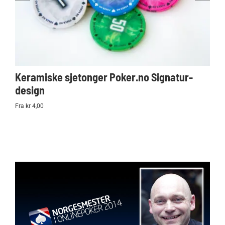
Keramiske sjetonger Poker.no Signatur-
Ko
design
Po
Fra kr 4,00
kr