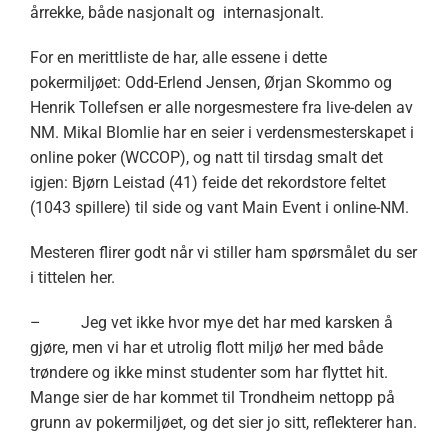
årrekke, både nasjonalt og internasjonalt.
For en merittliste de har, alle essene i dette
pokermiljøet: Odd-Erlend Jensen, Ørjan Skommo og
Henrik Tollefsen er alle norgesmestere fra live-delen av
NM. Mikal Blomlie har en seier i verdensmesterskapet i
online poker (WCCOP), og natt til tirsdag smalt det
igjen: Bjørn Leistad (41) feide det rekordstore feltet
(1043 spillere) til side og vant Main Event i online-NM.
Mesteren flirer godt når vi stiller ham spørsmålet du ser
i tittelen her.
– Jeg vet ikke hvor mye det har med karsken å
gjøre, men vi har et utrolig flott miljø her med både
trøndere og ikke minst studenter som har flyttet hit.
Mange sier de har kommet til Trondheim nettopp på
grunn av pokermiljøet, og det sier jo sitt, reflekterer han.