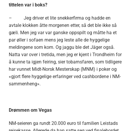
tittelen var i boks?
– Jeg driver et lite snekkerfirma og hadde en
avtale klokken åtte morgenen etter, så det ble ikke så
gæli. Men jeg var var ganske oppspilt og måtte ha et
par øller i sofaen mens jeg leste alle de hyggelige
meldingene som kom. Og jaggu ble det Jäger også.
Natta var over i tretida, men jeg er kjent i Trondheim for
å kunne ta igjen feiring, sier tobarnsfaren, som tidligere
har vunnet Midt-Norsk Mesterskap (MNM) i poker og
«gjort flere hyggelige erfaringer ved cashbordene i NM-
sammenheng».
Drømmen om Vegas
NM-seieren ga rundt 20.000 euro til familien Leistads
reisekasse. Allerede da han satte seg ved finalebordet,