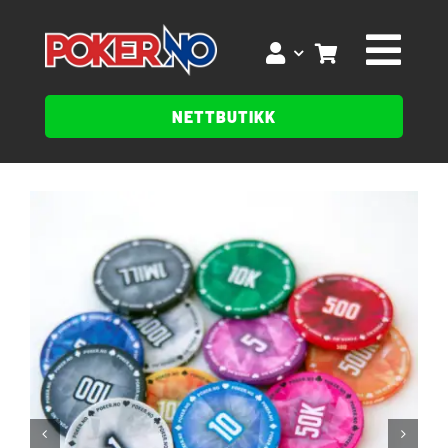
Skip
to
Togg
content
NETTBUTIKK
Navig
KJØP
Detaljer