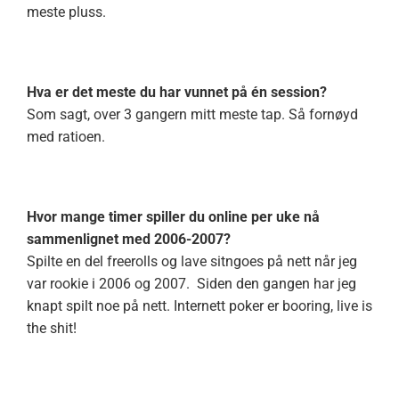
meste pluss.
Hva er det meste du har vunnet på én session?
Som sagt, over 3 gangern mitt meste tap. Så fornøyd
med ratioen.
Hvor mange timer spiller du online per uke nå
sammenlignet med 2006-2007?
Spilte en del freerolls og lave sitngoes på nett når jeg
var rookie i 2006 og 2007. Siden den gangen har jeg
knapt spilt noe på nett. Internett poker er booring, live is
the shit!