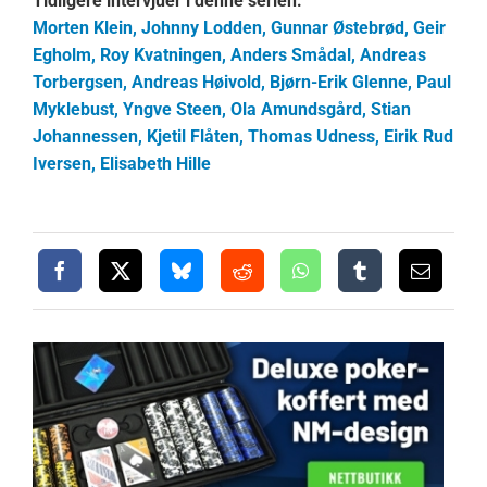
Tidligere intervjuer i denne serien:
Morten Klein, Johnny Lodden, Gunnar Østebrød, Geir
Egholm, Roy Kvatningen, Anders Smådal, Andreas
Torbergsen, Andreas Høivold, Bjørn-Erik Glenne, Paul
Myklebust, Yngve Steen, Ola Amundsgård, Stian
Johannessen, Kjetil Flåten, Thomas Udness, Eirik Rud
Iversen, Elisabeth Hille