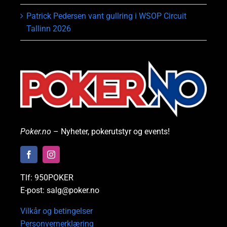
Patrick Pedersen vant gullring i WSOP Circuit
Tallinn 2026
Poker.no
– Nyheter, pokerutstyr og events!
Tlf: 950POKER
E-post: salg@poker.no
Vilkår og betingelser
Personvernerklæring