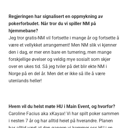
Regjeringen har signalisert en oppmykning av
pokerforbudet. Når tror du vi spiller NM på
hjemmebane?
Jeg tror gratis-NM vil fortsette i mange år og fortsette å
være et vellykket arrangement! Men NM slik vi kjenner
den i dag, er mer enn bare en turnering, men mange
forskjellige øvelser og veldig mye sosialt som skjer
over en ukes tid. Så jeg tviler på det blir ekte NM i
Norge på en del år. Men det er ikke så ille å være
utenlands heller!
Hvem vil du helst møte HU i Main Event, og hvorfor?
Caroline Facius aka xKayax! Vi har spilt poker sammen
i nesten 7 år og har alltid heiet på hverandre. Planen
har alltid vært at den gangen vi kommer oss HU i en