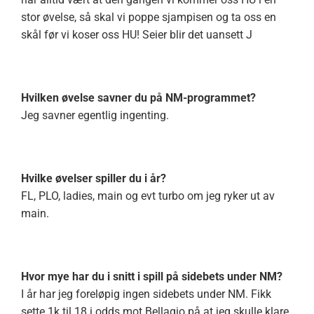
stor øvelse, så skal vi poppe sjampisen og ta oss en
skål før vi koser oss HU! Seier blir det uansett J
Hvilken øvelse savner du på NM-programmet?
Jeg savner egentlig ingenting.
Hvilke øvelser spiller du i år?
FL, PLO, ladies, main og evt turbo om jeg ryker ut av
main.
Hvor mye har du i snitt i spill på sidebets under NM?
I år har jeg foreløpig ingen sidebets under NM. Fikk
sette 1k til 18 i odds mot Bellagio på at jeg skulle klare