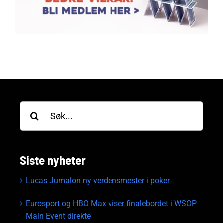
Søk
etter:
Siste nyheter
Lucas Jumalon ny verdensmester i poker
Eurosport og HBO Max viser finalebordet i WSOP
Main Event direkte