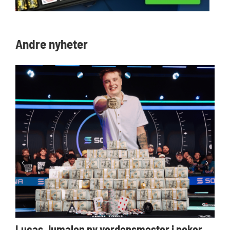
Andre nyheter
Lucas Jumalon ny verdensmester i poker