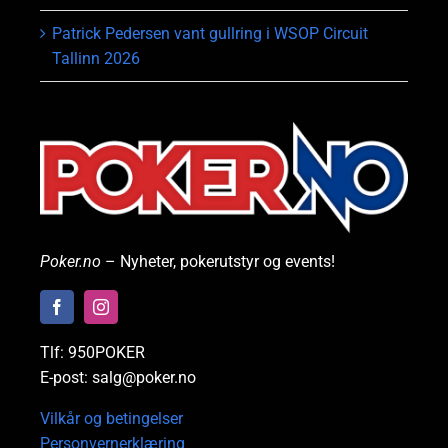
Patrick Pedersen vant gullring i WSOP Circuit
Tallinn 2026
Poker.no
– Nyheter, pokerutstyr og events!
Tlf: 950POKER
E-post: salg@poker.no
Vilkår og betingelser
Personvernerklæring