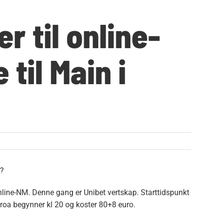
er til online-
 til Main i
n?
ine-NM. Denne gang er Unibet vertskap. Starttidspunkt
oroa begynner kl 20 og koster 80+8 euro.