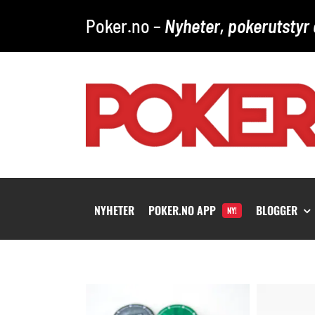
Skip
Poker.no –
Nyheter, pokerutstyr 
to
content
NYHETER
POKER.NO APP
BLOGGER
NY!