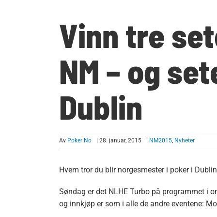
Vinn tre set
NM – og sete
Dublin
Av
Poker No
| 28. januar, 2015
|
NM2015
,
Nyheter
Hvem tror du blir norgesmester i poker i Dubli
Søndag er det NLHE Turbo på programmet i onl
og innkjøp er som i alle de andre eventene: M