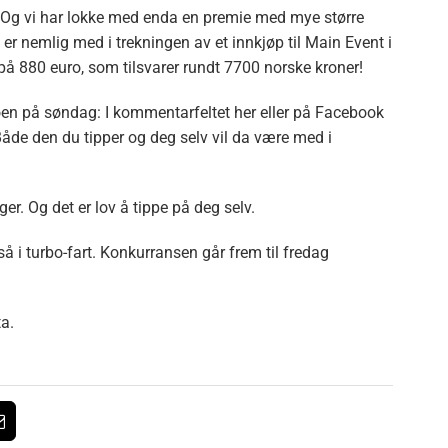
. Og vi har lokke med enda en premie med mye større
 er nemlig med i trekningen av et innkjøp til Main Event i
på 880 euro, som tilsvarer rundt 7700 norske kroner!
oen på søndag: I kommentarfeltet her eller på Facebook
åde den du tipper og deg selv vil da være med i
nger. Og det er lov å tippe på deg selv.
så i turbo-fart. Konkurransen går frem til fredag
ta.