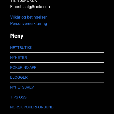
Tlf: 950POKER
E-post: salg@poker.no
Vilkår og betingelser
Personvernerklæring
Meny
NETTBUTIKK
NYHETER
POKER.NO APP
BLOGGER
NYHETSBREV
TIPS OSS!
NORSK POKERFORBUND