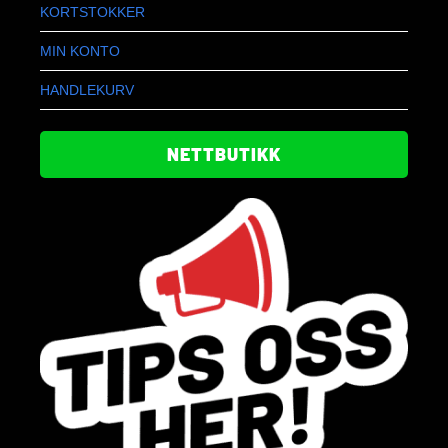
KORTSTOKKER
MIN KONTO
HANDLEKURV
NETTBUTIKK