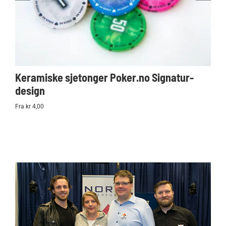
Keramiske sjetonger Poker.no Signatur-
Ko
design
Po
Fra kr 4,00
kr