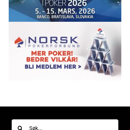
Søk
etter: