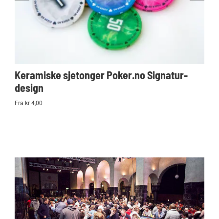
Keramiske sjetonger Poker.no Signatur-
Ko
design
Po
Fra kr 4,00
kr