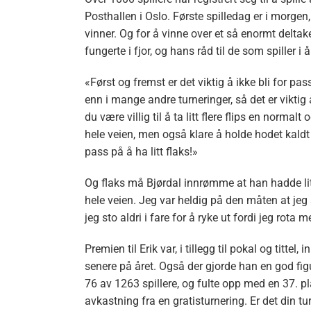
Posthallen i Oslo. Første spilledag er i morgen
vinner. Og for å vinne over et så enormt deltake
fungerte i fjor, og hans råd til de som spiller i å
«Først og fremst er det viktig å ikke bli for passi
enn i mange andre turneringer, så det er vikti
du være villig til å ta litt flere flips en normal
hele veien, men også klare å holde hodet kaldt
pass på å ha litt flaks!»
Og flaks må Bjørdal innrømme at han hadde litt a
hele veien. Jeg var heldig på den måten at jeg
jeg sto aldri i fare for å ryke ut fordi jeg rota m
Premien til Erik var, i tillegg til pokal og titt
senere på året. Også der gjorde han en god fig
76 av 1263 spillere, og fulte opp med en 37. p
avkastning fra en gratisturnering. Er det din tur