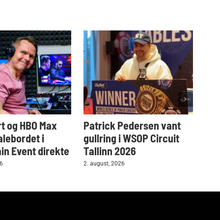
t og HBO Max
Patrick Pedersen vant
Tar
alebordet i
gullring i WSOP Circuit
i W
n Event direkte
Tallinn 2026
2. au
26
2. august, 2026