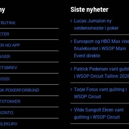
ny
Siste nyheter
Lucas Jumalon ny
TBUTIKK
verdensmester i poker
ETER
Eurosport og HBO Max vise
ER.NO APP
finalebordet i WSOP Main
Event direkte
GGER
ETSBREV
Patrick Pedersen vant gullr
i WSOP Circuit Tallinn 202
 OSS!
Tarjei Forus vant gullring i
SK POKERFORBUND
WSOP Circuit
TSTOKKER
Vilde Sangolt Ekren vant
 KONTO
gullring i WSOP Circuit
DLEKURV