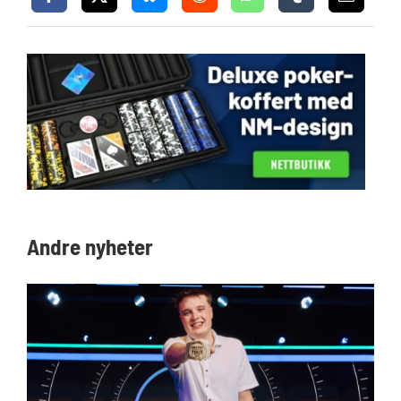
Andre nyheter