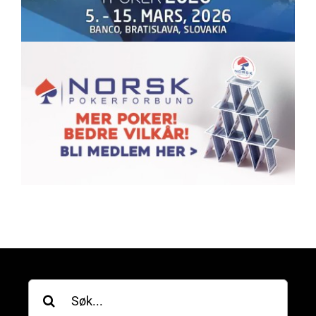
Søk
etter: