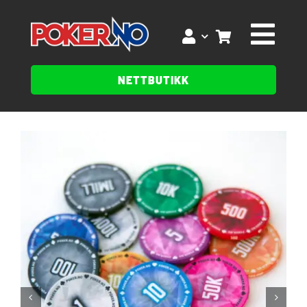
Skip
to
Togg
content
NETTBUTIKK
Navig
KJØP
Detaljer