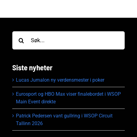
Søk
etter:
Siste nyheter
Lucas Jumalon ny verdensmester i poker
Eurosport og HBO Max viser finalebordet i WSOP
Main Event direkte
Patrick Pedersen vant gullring i WSOP Circuit
Tallinn 2026