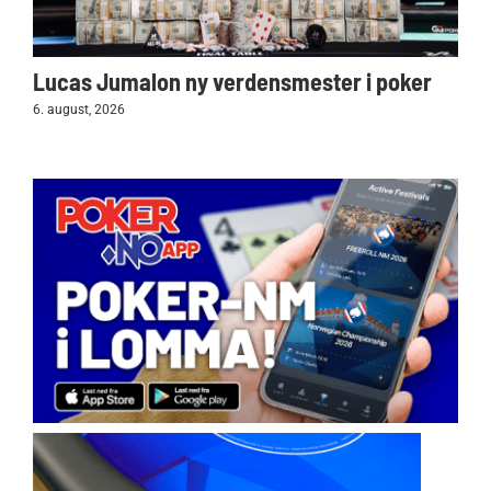
Lucas Jumalon ny verdensmester i poker
6. august, 2026