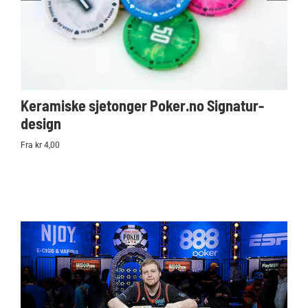
Keramiske sjetonger Poker.no Signatur-
Ko
design
Po
Fra kr 4,00
kr