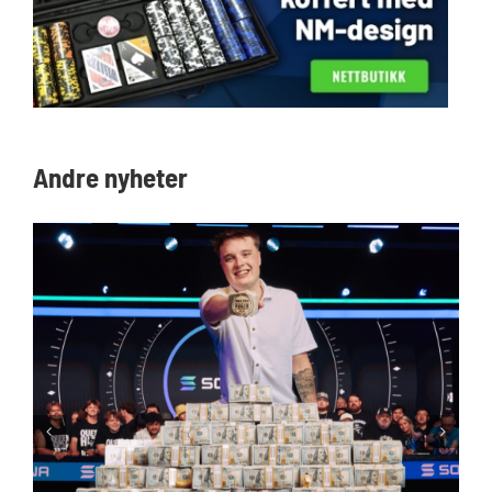
Andre nyheter