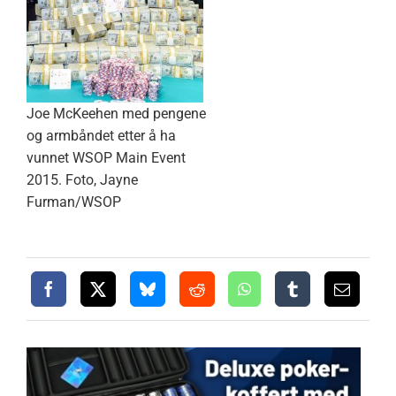
Joe McKeehen med pengene
og armbåndet etter å ha
vunnet WSOP Main Event
2015. Foto, Jayne
Furman/WSOP