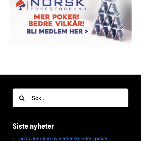
Søk
etter:
Siste nyheter
Lucas Jumalon ny verdensmester i poker