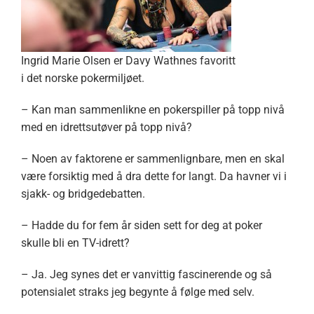
Ingrid Marie Olsen er Davy Wathnes favoritt
i det norske pokermiljøet.
– Kan man sammenlikne en pokerspiller på topp nivå
med en idrettsutøver på topp nivå?
– Noen av faktorene er sammenlignbare, men en skal
være forsiktig med å dra dette for langt. Da havner vi i
sjakk- og bridgedebatten.
– Hadde du for fem år siden sett for deg at poker
skulle bli en TV-idrett?
– Ja. Jeg synes det er vanvittig fascinerende og så
potensialet straks jeg begynte å følge med selv.