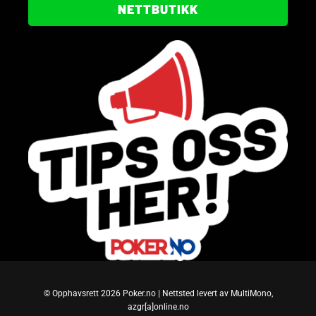
NETTBUTIKK
© Opphavsrett 2026 Poker.no | Nettsted levert av MultiMono,
azgr[a]online.no