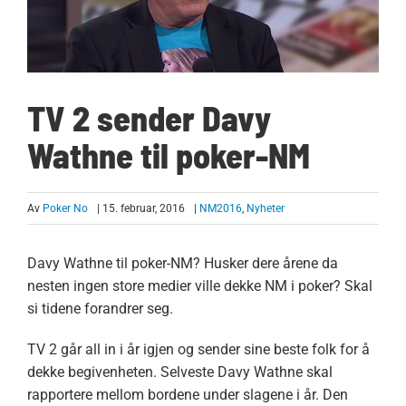
TV 2 sender Davy
Wathne til poker-NM
Av
Poker No
| 15. februar, 2016
|
NM2016
,
Nyheter
Davy Wathne til poker-NM? Husker dere årene da
nesten ingen store medier ville dekke NM i poker? Skal
si tidene forandrer seg.
TV 2 går all in i år igjen og sender sine beste folk for å
dekke begivenheten. Selveste Davy Wathne skal
rapportere mellom bordene under slagene i år. Den