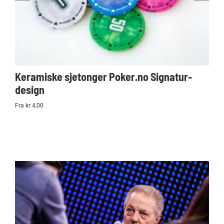
Keramiske sjetonger Poker.no Signatur-
Ko
design
Po
Fra kr 4,00
kr