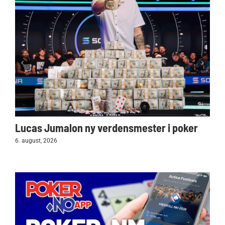
Lucas Jumalon ny verdensmester i poker
6. august, 2026