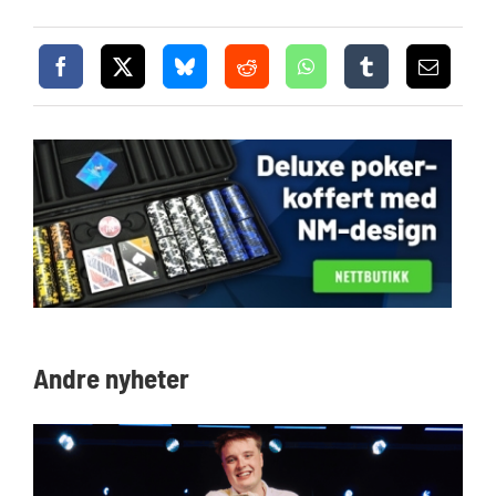
Andre nyheter