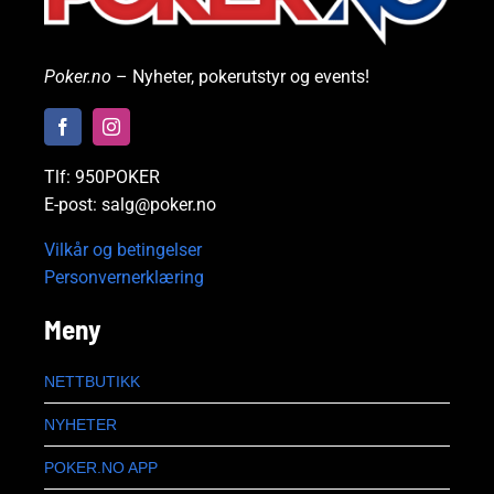
Poker.no
– Nyheter, pokerutstyr og events!
Tlf: 950POKER
E-post: salg@poker.no
Vilkår og betingelser
Personvernerklæring
Meny
NETTBUTIKK
NYHETER
POKER.NO APP