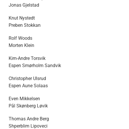
Jonas Gjelstad
Knut Nystedt
Preben Stokkan
Rolf Woods
Morten Klein
Kim-Andre Torsvik
Espen Smørholm Sandvik
Christopher Ulsrud
Espen Aune Solaas
Even Mikkelsen
Pål Skønberg Løvik
Thomas Andre Berg
Shperblim Lipoveci