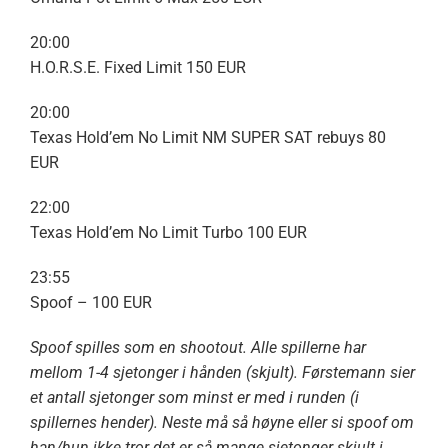
20:00
H.O.R.S.E. Fixed Limit 150 EUR
20:00
Texas Hold’em No Limit NM SUPER SAT rebuys 80
EUR
22:00
Texas Hold’em No Limit Turbo 100 EUR
23:55
Spoof – 100 EUR
Spoof spilles som en shootout. Alle spillerne har
mellom 1-4 sjetonger i hånden (skjult). Førstemann sier
et antall sjetonger som minst er med i runden (i
spillernes hender). Neste må så høyne eller si spoof om
han/hun ikke tror det er så mange sjetonger skjult i