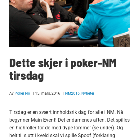
Dette skjer i poker-NM
tirsdag
Av
Poker No
| 15. mars, 2016
|
NM2016
,
Nyheter
Tirsdag er en svært innholdsrik dag for alle i NM. Nå
begynner Main Event! Det er damenes aften. Det spilles
en highroller for de med dype lommer (se under). Og
helt til slutt i kveld skal vi spille Spoof (forklaring