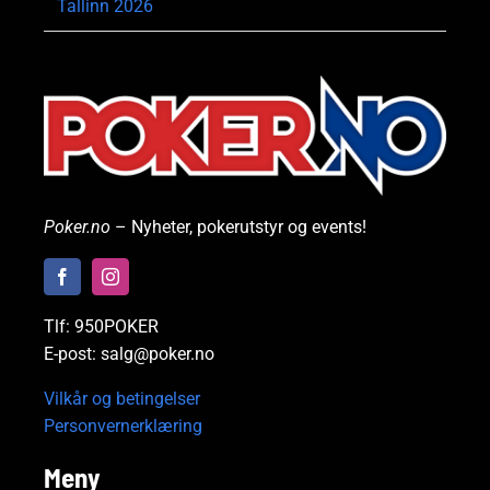
Tallinn 2026
Poker.no
– Nyheter, pokerutstyr og events!
Tlf: 950POKER
E-post: salg@poker.no
Vilkår og betingelser
Personvernerklæring
Meny