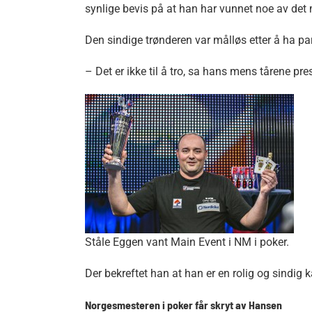
synlige bevis på at han har vunnet noe av det 
Den sindige trønderen var målløs etter å ha pa
– Det er ikke til å tro, sa hans mens tårene p
Ståle Eggen vant Main Event i NM i poker.
Der bekreftet han at han er en rolig og sindig k
Norgesmesteren i poker får skryt av Hansen