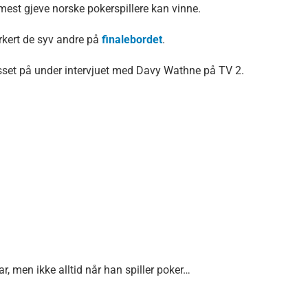
mest gjeve norske pokerspillere kan vinne.
rkert de syv andre på
finalebordet
.
resset på under intervjuet med Davy Wathne på TV 2.
ar, men ikke alltid når han spiller poker…