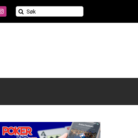
Søk
etter: