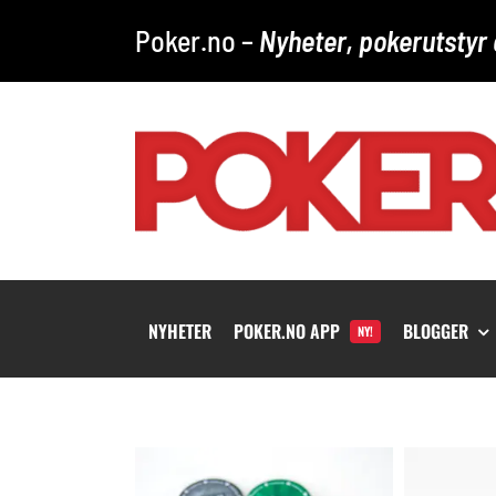
Skip
Poker.no –
Nyheter, pokerutstyr 
to
content
NYHETER
POKER.NO APP
BLOGGER
NY!