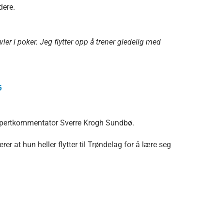
dere.
ler i poker. Jeg flytter opp å trener gledelig med
6
spertkommentator Sverre Krogh Sundbø.
r at hun heller flytter til Trøndelag for å lære seg