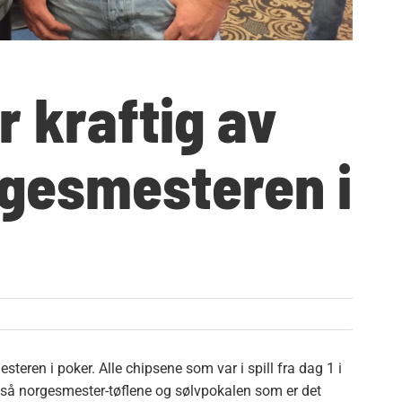
r kraftig av
rgesmesteren i
teren i poker. Alle chipsene som var i spill fra dag 1 i
også norgesmester-tøflene og sølvpokalen som er det