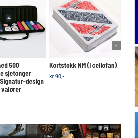
Dette
KJØP
KJØP
produktet
Detaljer
Detaljer
har
flere
varianter.
Alternativene
kan
velges
med 500
Kortstokk NM (i cellofan)
Koff
på
produktsiden
e sjetonger
sjet
kr
90,-
 Signatur-design
valgf
e valører
kr
1.5