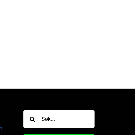
de Sangolt Ekren vant
Joakim Brox på
lring i WSOP Circuit
finalebordet i poker-EM
li, 2026
27. juli, 2026
Søk
etter:
r