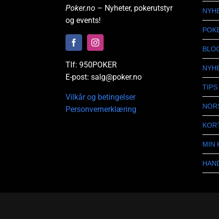
Poker.no
– Nyheter, pokerutstyr
NYH
og events!
POK
BLO
Tlf: 950POKER
NYH
E-post: salg@poker.no
TIPS
Vilkår og betingelser
NOR
Personvernerklæring
KOR
MIN
HAN