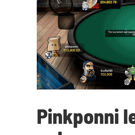
Pinkponni l