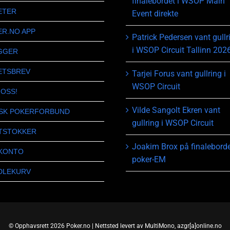
finalebordet i WSOP Main
ETER
Event direkte
ER.NO APP
Patrick Pedersen vant gullr
i WSOP Circuit Tallinn 202
GGER
ETSBREV
Tarjei Forus vant gullring i
WSOP Circuit
 OSS!
Vilde Sangolt Ekren vant
SK POKERFORBUND
gullring i WSOP Circuit
TSTOKKER
Joakim Brox på finaleborde
 KONTO
poker-EM
DLEKURV
© Opphavsrett 2026 Poker.no | Nettsted levert av MultiMono, azgr[a]online.no