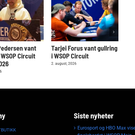
Pedersen vant
Tarjei Forus vant gullring
Vil
i WSOP Circuit
i WSOP Circuit
gul
2026
2. august, 2026
28. ju
26
ny
Siste nyheter
Eurosport og HBO Max vise
TBUTIKK