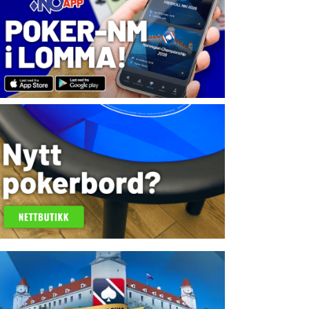
KJØP
KJØP
Detaljer
Detaljer
ert med 500
Koffert med 300
onger NM/Spar –
sjetonger NM/Spar –
k
rie valører
valgfrie valører
00,-
kr
1.200,-