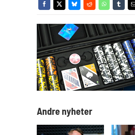
Andre nyheter