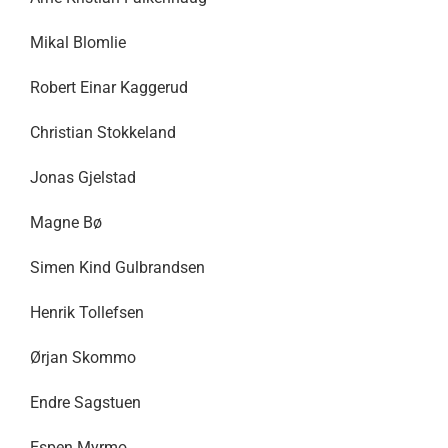
Mikal Blomlie
Robert Einar Kaggerud
Christian Stokkeland
Jonas Gjelstad
Magne Bø
Simen Kind Gulbrandsen
Henrik Tollefsen
Ørjan Skommo
Endre Sagstuen
Espen Myrmo