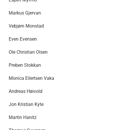
Markus Gjervan
Vebjørn Monstad
Even Evensen
Ole Christian Olsen
Preben Stokkan
Monica Eilertsen Vaka
Andreas Høivold
Jon Kristian Kyte
Martin Hanitz