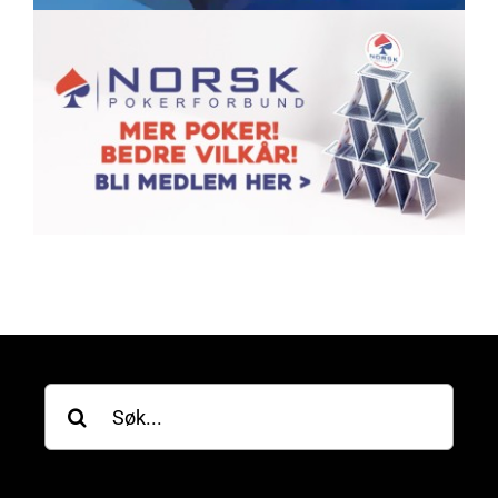
Søk
etter: