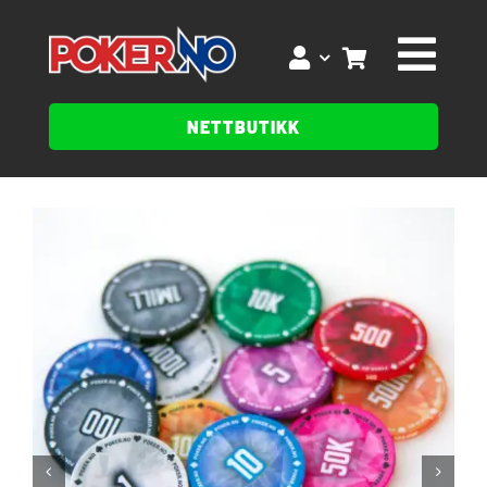
Skip
to
Togg
content
NETTBUTIKK
Navig
KJØP
Detaljer