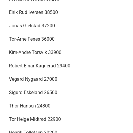
Eirik Rud Iversen 38500
Jonas Gjelstad 37200
Tor-Arne Fenes 36000
Kim-Andre Torsvik 33900
Robert Einar Kaggerud 29400
Vegard Nygaard 27000
Sigurd Eskeland 26500
Thor Hansen 24300
Tor Helge Midtrød 22900
Henrik Tollefsen 20200