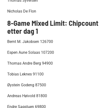
Thomas Syversen
Nicholas De Flon
8-Game Mixed Limit: Chipcount
etter dag 1
Bernt M. Jakobsen 126700
Espen Aune Solaas 107200
Thomas Andre Berg 94900
Tobias Leknes 91100
Øystein Godeng 87500
Andreas Høivold 81800
Endre Sagstuen 69800