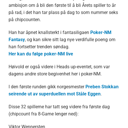
ambisjon om å bli den første til å bli Årets spiller to år
på rad, i det han tar plass på dag to som nummer seks
på chipcounten.
Han har åpnet knallsterkt i fantasiligaen
Poker-NM
Fantasy
, og kan sikre sitt lag nye verdifulle poeng om
han fortsetter trenden søndag.
Her kan du følge poker-NM live
Høivold er også videre i Heads up-eventet, som var
dagens andre store begivenhet her i poker-NM.
I den første runden gikk norgesmester
Preben Stokkan
seirende ut av superduellen mot Ståle Eggen
.
Disse 32 spillerne har tatt seg videre fra første dag
(chipcount fra 8-Game lenger ned):
Viktor Wennersten