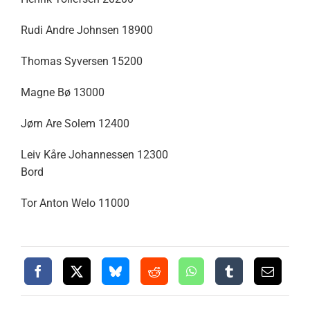
Rudi Andre Johnsen 18900
Thomas Syversen 15200
Magne Bø 13000
Jørn Are Solem 12400
Leiv Kåre Johannessen 12300
Bord
Tor Anton Welo 11000