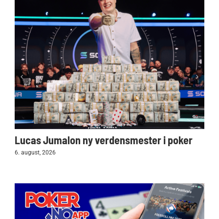
Lucas Jumalon ny verdensmester i poker
6. august, 2026