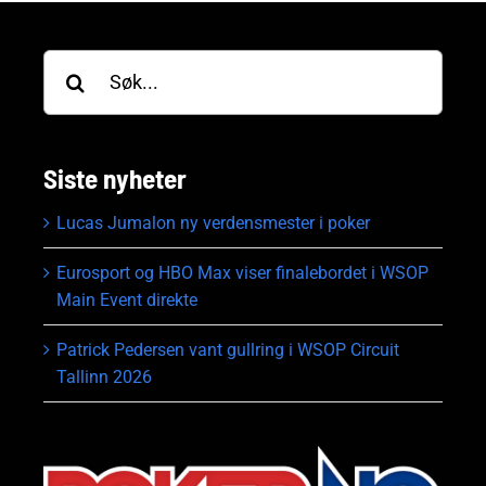
Søk
etter:
Siste nyheter
Lucas Jumalon ny verdensmester i poker
Eurosport og HBO Max viser finalebordet i WSOP
Main Event direkte
Patrick Pedersen vant gullring i WSOP Circuit
Tallinn 2026