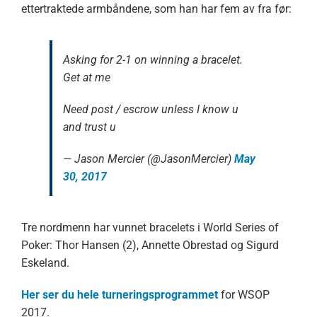
ettertraktede armbåndene, som han har fem av fra før:
Asking for 2-1 on winning a bracelet.
Get at me
Need post / escrow unless I know u
and trust u
— Jason Mercier (@JasonMercier)
May
30, 2017
Tre nordmenn har vunnet bracelets i World Series of
Poker: Thor Hansen (2), Annette Obrestad og Sigurd
Eskeland.
Her ser du hele turneringsprogrammet
for WSOP
2017.