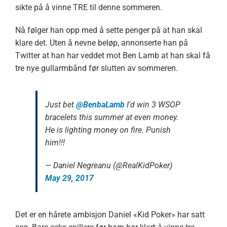
sikte på å vinne TRE til denne sommeren.
Nå følger han opp med å sette penger på at han skal
klare det. Uten å nevne beløp, annonserte han på
Twitter at han har veddet mot Ben Lamb at han skal få
tre nye gullarmbånd før slutten av sommeren.
Just bet
@BenbaLamb
I'd win 3 WSOP
bracelets this summer at even money.
He is lighting money on fire. Punish
him!!!
— Daniel Negreanu (@RealKidPoker)
May 29, 2017
Det er en hårete ambisjon Daniel «Kid Poker» har satt