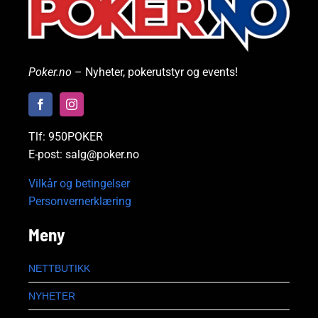
Poker.no
– Nyheter, pokerutstyr og events!
Tlf: 950POKER
E-post: salg@poker.no
Vilkår og betingelser
Personvernerklæring
Meny
NETTBUTIKK
NYHETER