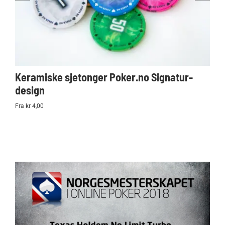
Keramiske sjetonger Poker.no Signatur-
Ko
design
Po
Fra kr 4,00
kr