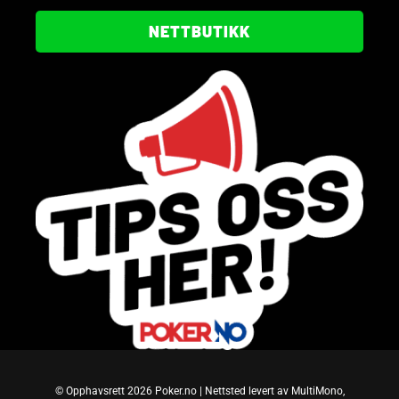
NETTBUTIKK
© Opphavsrett 2026 Poker.no | Nettsted levert av MultiMono,