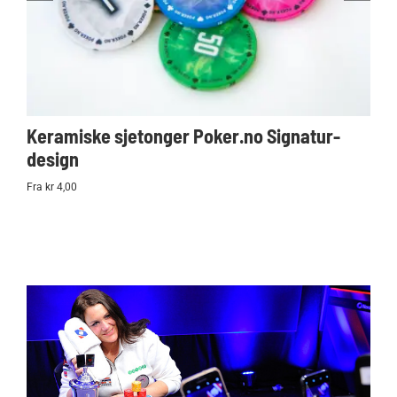
Keramiske sjetonger Poker.no Signatur-
Ko
design
Po
Fra kr 4,00
kr