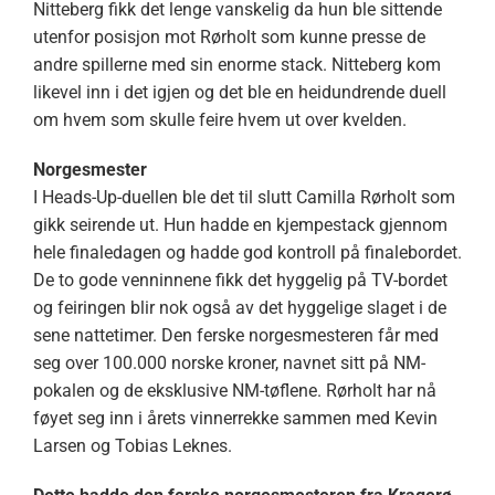
Nitteberg fikk det lenge vanskelig da hun ble sittende
utenfor posisjon mot Rørholt som kunne presse de
andre spillerne med sin enorme stack. Nitteberg kom
likevel inn i det igjen og det ble en heidundrende duell
om hvem som skulle feire hvem ut over kvelden.
Norgesmester
I Heads-Up-duellen ble det til slutt Camilla Rørholt som
gikk seirende ut. Hun hadde en kjempestack gjennom
hele finaledagen og hadde god kontroll på finalebordet.
De to gode venninnene fikk det hyggelig på TV-bordet
og feiringen blir nok også av det hyggelige slaget i de
sene nattetimer. Den ferske norgesmesteren får med
seg over 100.000 norske kroner, navnet sitt på NM-
pokalen og de eksklusive NM-tøflene. Rørholt har nå
føyet seg inn i årets vinnerrekke sammen med Kevin
Larsen og Tobias Leknes.