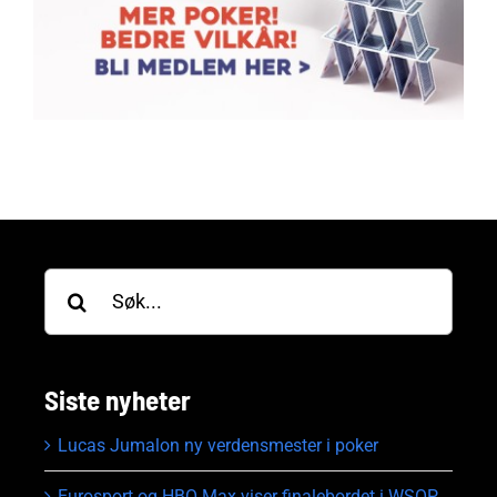
Søk
etter:
Siste nyheter
Lucas Jumalon ny verdensmester i poker
Eurosport og HBO Max viser finalebordet i WSOP