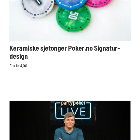
Keramiske sjetonger Poker.no Signatur-
Ko
design
Po
Fra kr 4,00
kr