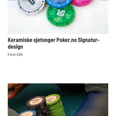
Keramiske sjetonger Poker.no Signatur-
Ko
design
Po
Fra kr 4,00
kr