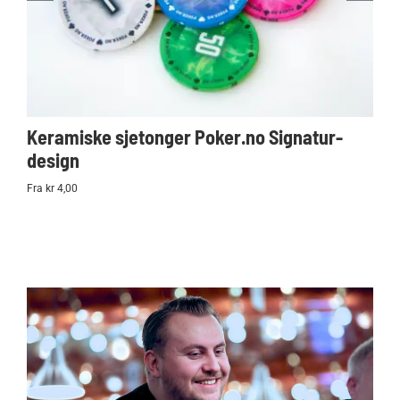
Keramiske sjetonger Poker.no Signatur-
Ko
design
Po
Fra kr 4,00
kr