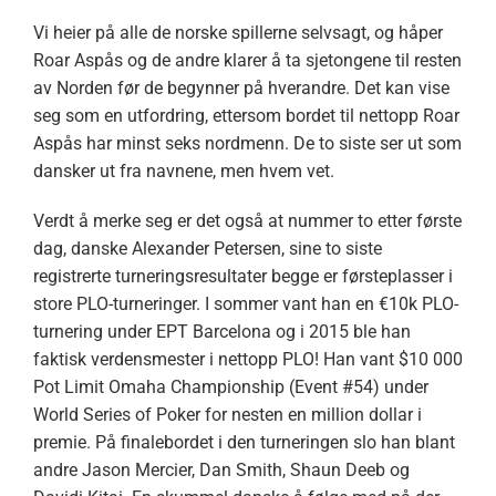
Vi heier på alle de norske spillerne selvsagt, og håper
Roar Aspås og de andre klarer å ta sjetongene til resten
av Norden før de begynner på hverandre. Det kan vise
seg som en utfordring, ettersom bordet til nettopp Roar
Aspås har minst seks nordmenn. De to siste ser ut som
dansker ut fra navnene, men hvem vet.
Verdt å merke seg er det også at nummer to etter første
dag, danske Alexander Petersen, sine to siste
registrerte turneringsresultater begge er førsteplasser i
store PLO-turneringer. I sommer vant han en €10k PLO-
turnering under EPT Barcelona og i 2015 ble han
faktisk verdensmester i nettopp PLO! Han vant $10 000
Pot Limit Omaha Championship (Event #54) under
World Series of Poker for nesten en million dollar i
premie. På finalebordet i den turneringen slo han blant
andre Jason Mercier, Dan Smith, Shaun Deeb og