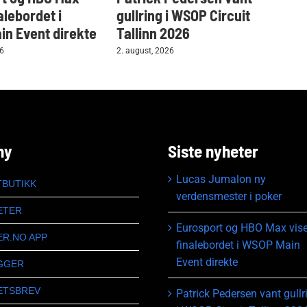
alebordet i
gullring i WSOP Circuit
i W
n Event direkte
Tallinn 2026
2. au
26
2. august, 2026
ny
Siste nyheter
Lucas Jumalon ny
TBUTIKK
verdensmester i poker
ETER
Eurosport og HBO Max vise
ER.NO APP
finalebordet i WSOP Main
Event direkte
GGER
ETSBREV
Patrick Pedersen vant gullr