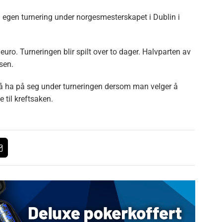
n egen turnering under norgesmesterskapet i Dublin i
uro. Turneringen blir spilt over to dager. Halvparten av
sen.
 til å ha på seg under turneringen dersom man velger å
 til kreftsaken.