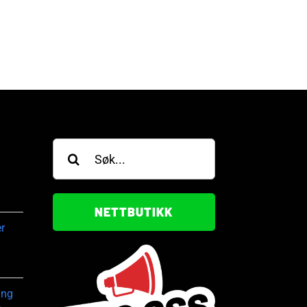
SOP Circuit
gullring i WSOP Circuit
gust, 2026
28. juli, 2026
Søk
etter:
NETTBUTIKK
r
ing