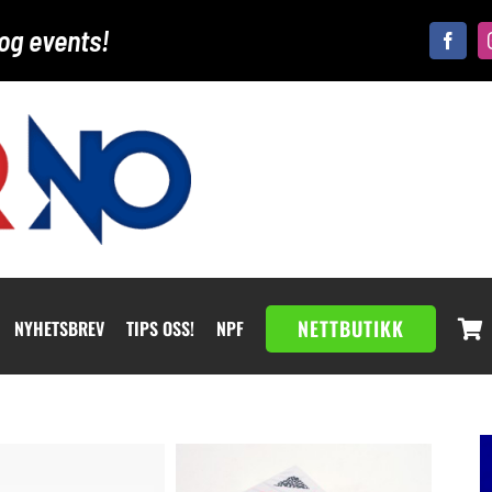
og events!
NETTBUTIKK
NYHETSBREV
TIPS OSS!
NPF