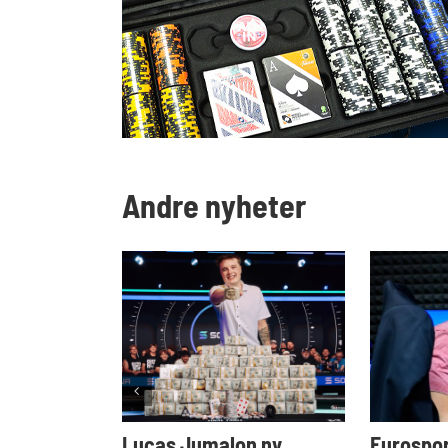
Andre nyheter
Lucas Jumalon ny
Eurospor