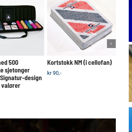
Dette
KJØP
KJØP
produktet
Detaljer
Detaljer
har
flere
varianter.
Alternativene
kan
velges
med 500
Kortstokk NM (i cellofan)
Koff
på
produktsiden
e sjetonger
sjet
kr
90,-
 Signatur-design
valgf
e valører
kr
1.5