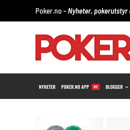
Skip
Poker.no –
Nyheter, pokerutstyr 
to
content
NYHETER
POKER.NO APP
BLOGGER
NY!