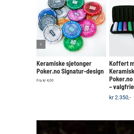
KJØP
Detaljer
Keramiske sjetonger
Koffert 
Poker.no Signatur-design
Keramisk
Poker.no
Fra kr 4,00
– valgfri
kr
2.350,-