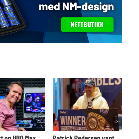
t og HBO Max
Patrick Pedersen vant
Tar