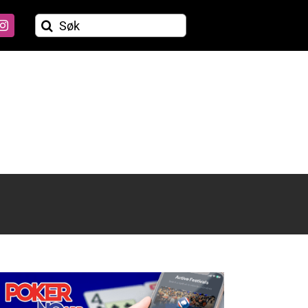
Søk
etter: