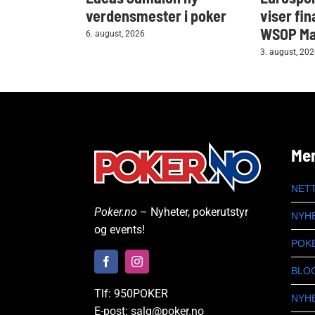
verdensmester i poker
viser fin
WSOP Mai
6. august, 2026
3. august, 20
Me
NET
Poker.no
– Nyheter, pokerutstyr
NYH
og events!
POK
BLO
Tlf: 950POKER
NYH
E-post: salg@poker.no