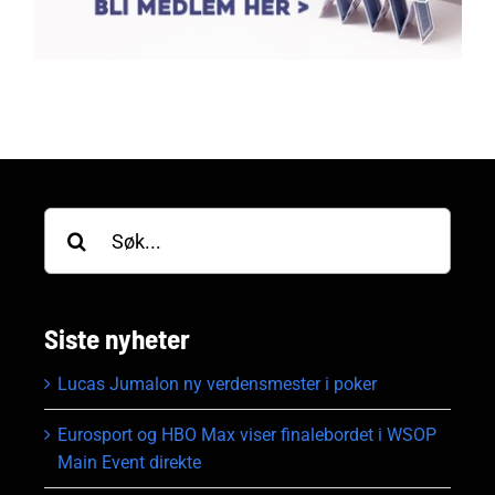
Søk
etter:
Siste nyheter
Lucas Jumalon ny verdensmester i poker
Eurosport og HBO Max viser finalebordet i WSOP
Main Event direkte