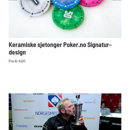
Keramiske sjetonger Poker.no Signatur-
Ko
design
Po
Fra kr 4,00
kr