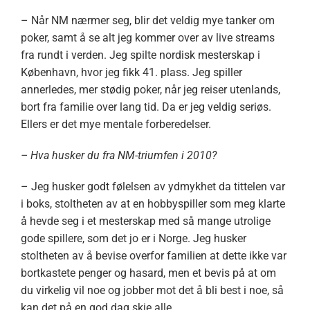
– Når NM nærmer seg, blir det veldig mye tanker om
poker, samt å se alt jeg kommer over av live streams
fra rundt i verden. Jeg spilte nordisk mesterskap i
København, hvor jeg fikk 41. plass. Jeg spiller
annerledes, mer stødig poker, når jeg reiser utenlands,
bort fra familie over lang tid. Da er jeg veldig seriøs.
Ellers er det mye mentale forberedelser.
– Hva husker du fra NM-triumfen i 2010?
– Jeg husker godt følelsen av ydmykhet da tittelen var
i boks, stoltheten av at en hobbyspiller som meg klarte
å hevde seg i et mesterskap med så mange utrolige
gode spillere, som det jo er i Norge. Jeg husker
stoltheten av å bevise overfor familien at dette ikke var
bortkastete penger og hasard, men et bevis på at om
du virkelig vil noe og jobber mot det å bli best i noe, så
kan det på en god dag skje alle.