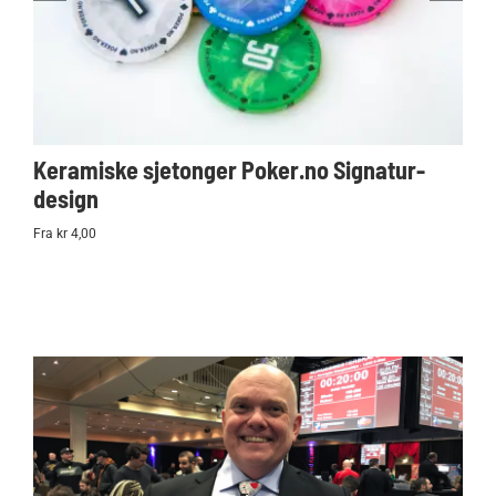
Keramiske sjetonger Poker.no Signatur-
Ko
design
Po
Fra kr 4,00
kr