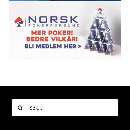
Søk
etter: